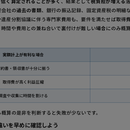
り
低く算定されることが多く
、結果として
税負担が増える
産会社の
過去の書類
、銀行の振込記録、固定資産税の明細
や遺産分割協議に伴う専門家費用も、要件を満たせば取得
。時間や費用との兼ね合いで裏付けが難しい
場合
にのみ概
実額計上が有利な場合
契約書・領収書が十分に揃う
取得費が高く利益圧縮
調査や収集に時間を割ける
ら概算の是非を判断すると失敗が少ないです。
違いを早めに確認しよう