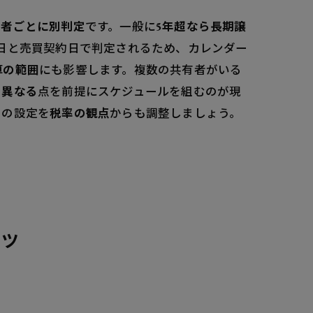
有者ごとに別判定
です。一般に
5年超なら長期譲
日と売買契約日で判定されるため、カレンダー
算の範囲
にも影響します。複数の共有者がいる
り異なる
点を前提にスケジュールを組むのが現
日の設定を
税率の観点
からも調整しましょう。
コツ