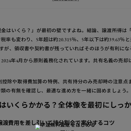
確定と相続登記を先に済ませるべき理由とは
員の同意がカギ！換価分割の進め方と合意形成のポイント
定申告は誰が何をいつまでに行う？迷わない具体フロー
税金はいくら？」が最初の壁ですよね。結論、譲渡所得は
とに個別で計算と申告が必要な理由をスッキリ解説
も変わり、5年超は約20.315％、5年以下は約39.63
産の売却で使える特例を徹底比較！税金を最小限にするワ
すが、領収書や契約書が残っていればそのほうが有利にな
き家の3,000万円特別控除の要件とスムーズな適用ステッ
2024年4月から原則義務化されています。共有名義の売
算特例は相続開始からの期限と納税済みが決め手
。
売却したいときの税金と手続きはどう違う？失敗しないた
円特別控除や取得費加算の特例、共有持分のみ売却時の注意
の譲渡所得計算と買い手が見つかりにくい理由を理解しよ
書類の有無を確認し、最適な進め方を一緒に固めましょう
産の価格評価は市場価格・路線価・固定資産税評価額をこ
はいくらかかる？全体像を最初にしっ
の把握と査定を賢く進める方法
固定資産税評価額を税務や手続きで使うタイミング
譲渡費用を差し引いて持分割合で案分するコツ
産の売却で起きやすいトラブルを未然に防ぐ！実務で効く