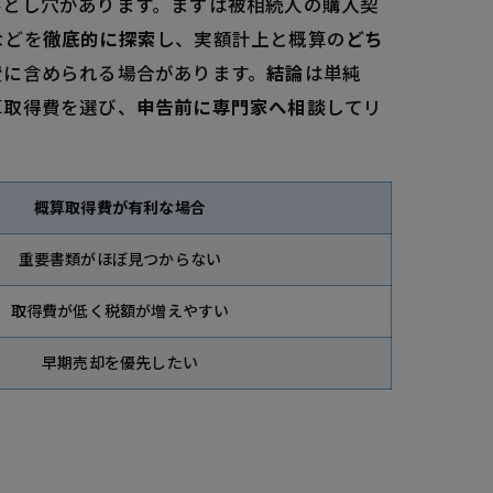
落とし穴があります。まずは被相続人の購入契
などを
徹底的に探索
し、実額計上と概算の
どち
費に含められる場合があります。
結論
は単純
算取得費を選び、
申告前に専門家へ相談
してリ
概算取得費が有利な場合
重要書類がほぼ見つからない
取得費が低く税額が増えやすい
早期売却を優先したい