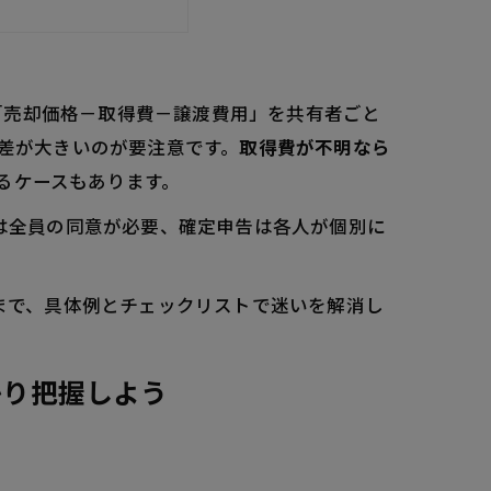
「売却価格－取得費－譲渡費用」を共有者ごと
％と差が大きいのが要注意です。
取得費が不明なら
ザ
るケースもあります。
プ
却は全員の同意が必要、確定申告は各人が個別に
めのポイント
点まで、具体例とチェックリストで迷いを解消し
う
。
う使い分ける！
かり把握しよう
テクニック集