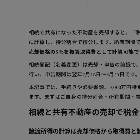
相続人の
共有者全
共有名義で確
相続で共有になった不動産を売却すると、「
共有者ご
に計算し、持分割合で按分します。所有期間で税率
売却価格の5％を概算取得費として計算可能
相続共有不動
で
相続した空
相続登記（名義変更）は売却・申告の前提で、
取得費加
行い、申告期間は翌年2月16日〜3月15日です
共有持分のみ
本記事では、手続きや必要書類、3,000万
持分売却
ます。まずはご自身の持分割合・所有期間・
相続共有不動
相続と共有不動産の売却で税金
市場価格
路線価や
譲渡所得の計算は売却価格から取得費と
相続共有不動