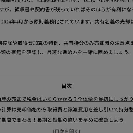
も変わり、5年超は約20.315％、5年以下は約39.63
すが、領収書や契約書が残っていればそのほうが有利にな
2024年4月から原則義務化されています。共有名義の売
。
円特別控除や取得費加算の特例、共有持分のみ売却時の注意
書類の有無を確認し、最適な進め方を一緒に固めましょう
目次
動産の売却で税金はいくらかかる？全体像を最初にしっか
の計算は売却価格から取得費と譲渡費用を差し引いて持分
有期間で変わる！長期と短期の違いを早めに確認しよう
産を売却するときの手続きの流れと書類をラクに集めるコ