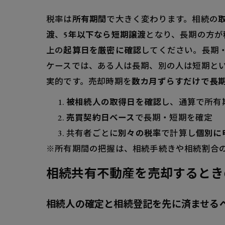
税率は
所有期間
で大きく変わります。相続の
渡
、
5年以下なら短期譲渡
となり、長期の方が
上の
起算日を厳密に確認
してください。長期
ケースでは、ある人は長期、別の人は短期と
実的です。売却時期を
数カ月ずらすだけで長
被相続人の取得日を確認
し、通算で所有
売買契約日ベース
で長期・短期を確定
共有者ごとに
別々の税率
で計算し
個別に
※所有期間の把握は、相続手続きや相続割合
相続共有不動産を売却するとき
相続人の確定と相続登記を先に済ませる