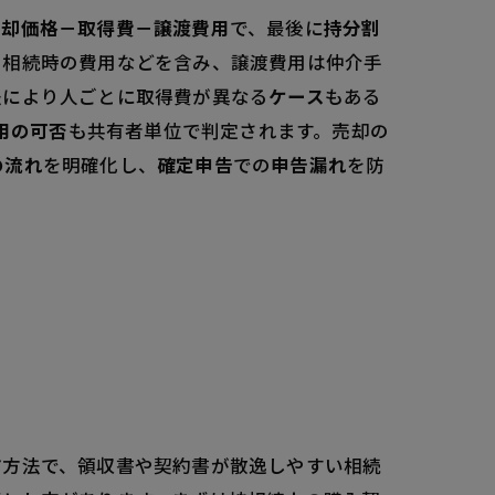
売却価格－取得費－譲渡費用
で、最後に
持分割
、相続時の費用などを含み、譲渡費用は仲介手
法により人ごとに取得費が異なる
ケース
もある
負担
用の可否
も共有者単位で判定されます。売却の
差
の流れ
を明確化し、
確定申告
での
申告漏れ
を防
押さえれば安心
す
方法で、領収書や契約書が散逸しやすい相続