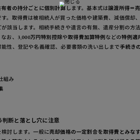
共有者の持分ごとに個別計算
します。基本式は
譲渡所得＝
担者と清算方法を早めに決めてトラブル防止
です。取得費は被相続人が買った価格や建築費、減価償却
停滞を招くケースとその回避策を知っておこう
どが該当します。相続手続きや遺言の有無、遺産分割の方
産の売却と税金をシミュレーション！数字で見るリアルな
。なお、
3,000万円特別控除
や
取得費加算特例
などの
特例適
の売却では持分割合が税負担にどう効く？具体例でわかる
可能性、登記や名義確認、必要書類の洗い出しまで
手続き
産の売却と税金でよくある質問をスッキリ解決！
一人が反対したら売却は進められる？
をせずに売却できる？名義整備の落とし穴
仕組み
産の売却で損をしないための最終チェックリスト！ここを
集
の適用要件や期限をしっかり確認しよう
や必要書類の準備状況を見落とさずにチェック！
う判断と落とし穴に注意
を検討します。一般に
売却価格の一定割合を取得費とみな