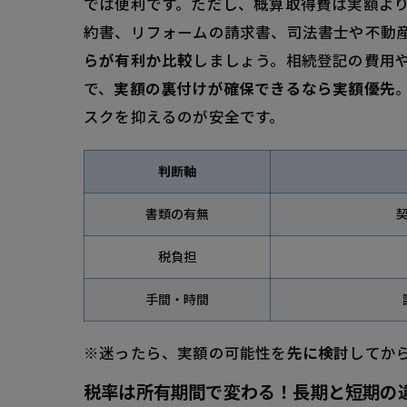
では便利です。ただし、概算取得費は実額よ
約書、リフォームの請求書、司法書士や不動
らが有利か比較
しましょう。相続登記の費用
で、
実額の裏付けが確保できるなら実額優先
スクを抑えるのが安全です。
判断軸
書類の有無
税負担
手間・時間
※迷ったら、実額の可能性を
先に検討
してか
税率は所有期間で変わる！長期と短期の