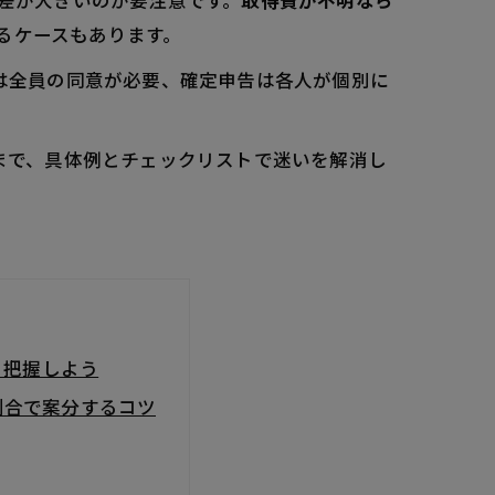
％と差が大きいのが要注意です。
取得費が不明なら
るケースもあります。
却は全員の同意が必要、確定申告は各人が個別に
点まで、具体例とチェックリストで迷いを解消し
。
り把握しよう
割合で案分するコツ
ツ