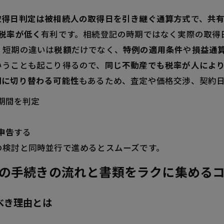
取得日判定は被相続人の取得日を引き継ぐ通算方式
で、
共
税率が低く
有利です。相続登記の時期ではなく実際の取得
・短期の違いは
税額
だけでなく、
特例の適用条件
や
損益通
いうことも起こり得るので、
同じ不動産でも税率が人によ
期に切り替わる可能性
もあるため、査定や価格交渉、契約
期間を判定
申告
する
の検討と同時並行で進めるとスムーズです。
の手続きの流れと書類をラクに集める
べき理由とは