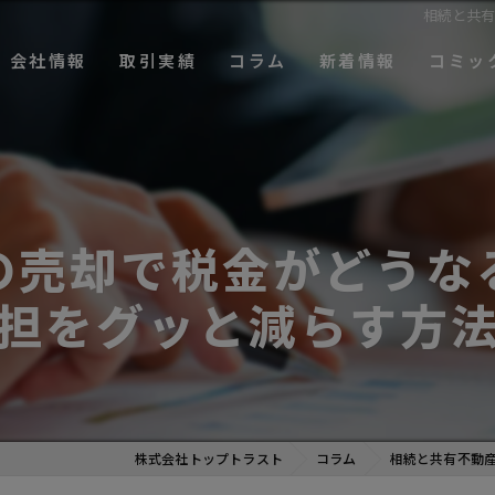
相続と共
会社情報
取引実績
コラム
新着情報
コミッ
事業
企業理念
プレリリース
売却篇
ング事業
代表メッセージ
お知らせ
購入篇
ネジメント事業
会社概要
の売却で税金がどうな
CSR活動
担をグッと減らす方
施設運営事業
株式会社トップトラスト
コラム
相続と共有不動