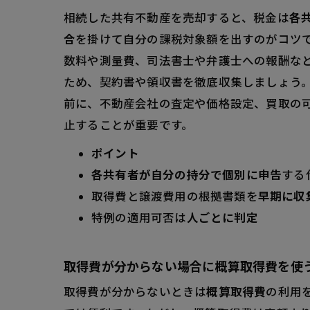
相続した共有不動産を売却すると、税金は
各
経費の負
合
を掛けて自分の課税対象額を出すのがコツ
手続きの
数料や測量費、司法書士や弁護士への報酬な
相続共有不動
ため、契約書や領収書を徹底収集しましょう
夫婦共有
前に、不動産会社の査定や価格設定、買取の
相続共有不動
止することが重要です。
共有者の
ポイント
相続登記
各共有者が自分の持分で個別に申告
する
相続共有不動
取得費と譲渡費用の根拠書類を
早期に収
税金特例
特例の適用可否は
人ごとに判定
申告期限
取得費が分からない場合に概算取得費を使
取得費が分からないときは
概算取得費
の利用