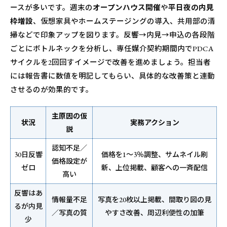
ースが多いです。週末の
オープンハウス開催
や
平日夜の内見
枠増設
、仮想家具やホームステージングの導入、共用部の清
掃などで印象アップを図ります。反響→内見→申込の各段階
ごとにボトルネックを分析し、専任媒介契約期間内でPDCA
サイクルを2回回すイメージで改善を進めましょう。担当者
には報告書に数値を明記してもらい、具体的な改善策と連動
させるのが効果的です。
主原因の仮
状況
実務アクション
説
認知不足／
30日反響
価格を1～3％調整、サムネイル刷
価格設定が
ゼロ
新、上位掲載、顧客への一斉配信
高い
反響はあ
情報量不足
写真を20枚以上掲載、間取り図の見
るが内見
／写真の質
やすさ改善、周辺利便性の加筆
少