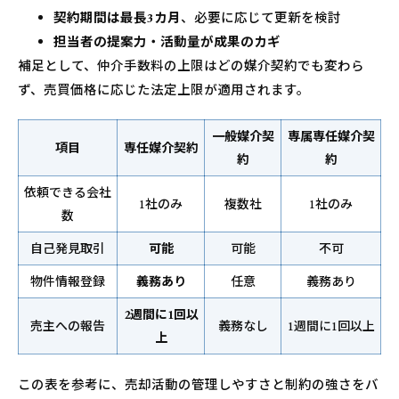
契約期間は最長3カ月
、必要に応じて更新を検討
担当者の提案力・活動量が成果のカギ
補足として、仲介手数料の上限はどの媒介契約でも変わら
ず、売買価格に応じた法定上限が適用されます。
一般媒介契
専属専任媒介契
項目
専任媒介契約
約
約
依頼できる会社
1社のみ
複数社
1社のみ
数
自己発見取引
可能
可能
不可
物件情報登録
義務あり
任意
義務あり
2週間に1回以
売主への報告
義務なし
1週間に1回以上
上
この表を参考に、売却活動の管理しやすさと制約の強さをバ