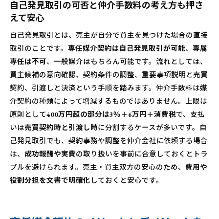
自己発見取引の可否と仲介手数料の考え方も押さ
えて安心
自己発見取引とは、売主が自分で買主を見つけた場合の直接
取引のことです。
専任媒介契約は自己発見取引が可能
、
専属
専任は不可
、一般媒介はもちろん可能です。流れとしては、
買主候補の意向確認、契約条件の調整、重要事項説明と売買
契約、引渡しと決済という手順を踏みます。仲介手数料は媒
介契約の種類によって増減するものではありません。上限は
原則として
400万円超の部分は3％＋6万円＋消費税
で、支払
いは
売買契約時と引渡し時
に分割するケースが多いです。自
己発見取引でも、契約事務や調整を仲介会社に依頼する場合
は、
成功報酬や実費
の取り扱いを事前に合意しておくとトラ
ブルを避けられます。売主・買主双方の安心のため、
費用や
役割分担を文書で明確化
しておくと安心です。