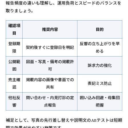
報告頻度の違いも理解し、運用負荷とスピードのバランスを
取りましょう。
確認項
推奨内容
目的
目
登録期
反響の立ち上がりを早
契約後すぐに登録日を明記
限
める
公開範
図面・写真・備考の掲載許
訴求力の強化
囲
可
売主確
掲載内容の画像や書面での
表記ミス防止
認
共有
他社反
問い合わせ・内見打診の定
囲い込み回避・母集団
響
点報告
把握
補足として、写真の先行差し替えや説明文のABテストは短期
間で効果が出やすい施策です。