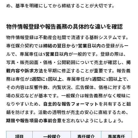
め、基準を明確にしてから締結することが大切です。
物件情報登録や報告義務の具体的な違いを確認
物件情報登録は不動産会社間で流通する基幹システムです。
専任媒介契約では
締結の翌日から7営業日以内
の登録がルー
ルで、専属専任は
5営業日以内
が一般的です。登録の際は、
写真・販売図面・価格・公開範囲について売主が確認し、
掲
載内容や訴求方法
を早期に修正することが重要です。報告義
務は専任が
2週間に1回以上
、専属専任が
1週間に1回以上
で、
その内容は反響件数、内覧状況、広告媒体、価格に対する市
場の反応などが基本です。一般媒介は報告義務がなく曖昧に
なりやすいため、
自主的な報告フォーマット
を共有すると齟
齬を防げます。活動の透明性が売主の安心に直結するため、
期限や報告項目の事前合意
を忘れないようにしましょう。
項目
一般媒介
専任媒介
専属専任