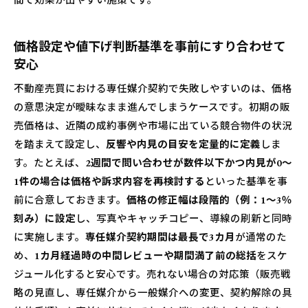
価格設定や値下げ判断基準を事前にすり合わせて
安心
不動産売買における専任媒介契約で失敗しやすいのは、価格
の意思決定が曖昧なまま進んでしまうケースです。初期の販
売価格は、近隣の成約事例や市場に出ている競合物件の状況
を踏まえて設定し、
反響や内見の目安を定量的に定義
しま
す。たとえば、
2週間で問い合わせが数件以下かつ内見が0～
1件の場合は価格や訴求内容を再検討する
といった基準を事
前に合意しておきます。
価格の修正幅は段階的（例：1～3％
刻み）に設定
し、写真やキャッチコピー、導線の刷新と同時
に実施します。
専任媒介契約期間は最長で3カ月
が通常のた
め、
1カ月経過時の中間レビューや期間満了前の総括
をスケ
ジュール化すると安心です。売れない場合の対応策（販売戦
略の見直し、専任媒介から一般媒介への変更、契約解除の具