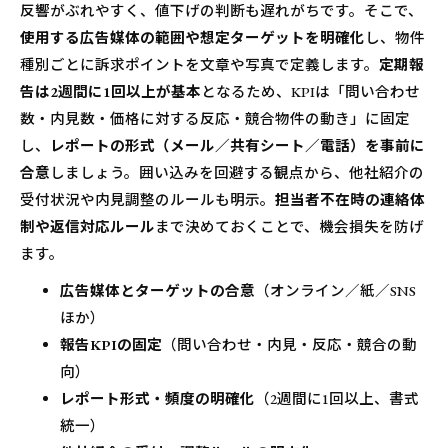
反響がぶれやすく、値下げの判断も遅れがちです。そこで、
使用する広告媒体の範囲や想定ターゲットを明確化
し、物件
種別ごとに訴求ポイントを文章や写真で定義します。
定期報
告は2週間に1回以上が基本
となるため、KPIは「問い合わせ
数・内見数・価格に対する反応・競合物件の動き」に固定
し、
レポートの形式（メール／共有シート／電話）を事前に
合意
しましょう。囲い込みを回避する観点から、他社紹介の
受付状況や内見調整のルールも明示。
担当者不在時の連絡体
制や返信対応ルール
まで決めておくことで、機会損失を防げ
ます。
広告媒体とターゲットの合意
（オンライン／紙／SNS
ほか）
報告KPIの固定
（問い合わせ・内見・反応・競合の動
向）
レポート形式・頻度の明確化
（2週間に1回以上、書式
統一）