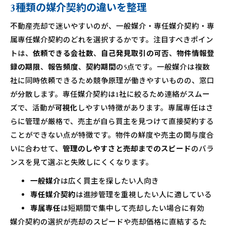
3種類の媒介契約の違いを整理
不動産売却で迷いやすいのが、一般媒介・専任媒介契約・専
属専任媒介契約のどれを選択するかです。注目すべきポイン
トは、
依頼できる会社数
、
自己発見取引の可否
、
物件情報登
録の期限
、
報告頻度
、
契約期間
の5点です。一般媒介は複数
社に同時依頼できるため競争原理が働きやすいものの、窓口
が分散します。専任媒介契約は1社に絞るため連絡がスムー
ズで、活動が
可視化
しやすい特徴があります。専属専任はさ
らに管理が厳格で、売主が自ら買主を見つけて直接契約する
ことができない点が特徴です。物件の鮮度や売主の関与度合
いに合わせて、
管理のしやすさと売却までのスピード
のバラ
ンスを見て選ぶと失敗しにくくなります。
一般媒介
は広く買主を探したい人向き
専任媒介契約
は進捗管理を重視したい人に適している
専属専任
は短期間で集中して売却したい場合に有効
媒介契約の選択が売却のスピードや売却価格に直結するた