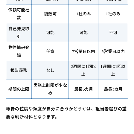
依頼可能社
複数可
1社のみ
1社のみ
数
自己発見取
可能
可能
不可
引
物件情報登
任意
7営業日以内
5営業日以内
録
2週間に1回以
1週間に1回以
報告義務
なし
上
上
実務上制限が少な
期間の上限
最長3カ月
最長3カ月
め
報告の粒度や頻度が自分に合うかどうかは、担当者選びの重
要な判断材料となります。