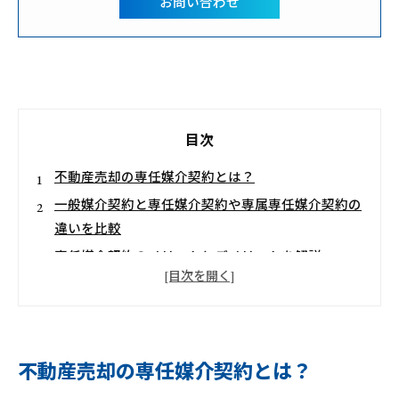
お問い合わせ
目次
不動産売却の専任媒介契約とは？
一般媒介契約と専任媒介契約や専属専任媒介契約の
違いを比較
専任媒介契約のメリットとデメリットを解説
不動産売却で専任媒介契約を結ぶ前に！失敗回避の
チェックリスト
専任媒介契約で売れない時の原因や対処法を段階的
に解決！
不動産売却の専任媒介契約とは？
契約の期間や更新・解除の実務でトラブル回避を目