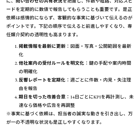
に、
問い合わせの共有状況
を把握し、件数や経路、対応スピ
ードを定期的に数値で報告してもらうことも重要です。是正
依頼は感情的にならず、客観的な事実に基づいて伝えるのが
ポイントです。下記の順序で伝えると前進しやすくなり、専
任媒介契約の透明性も高まります。
掲載情報を最新に更新
：図面・写真・公開範囲を最新
化
他社案内の受付ルールを明文化
：鍵の手配や案内時間
の明確化
反響レポートを定期化
：週ごとに件数・内見・失注理
由を報告
期日を切った改善合意
：14日ごとにKPIを再計測し、未
達なら価格や広告を再調整
※事実に基づく依頼は、担当者の誠実な動きを引き出し、万
が一の不透明な状況も是正しやすくなります。