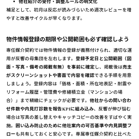
他社紹介の受付・調整ルールの明文化
補足として、初月は反応が読みづらいため週次レビューを増
やすと改善サイクルが早くなります。
物件情報登録の期限や公開範囲も必ず確認しよう
専任媒介契約では物件情報の登録が義務付けられ、適切な運
用が反響の母集団を左右します。
登録予定日と公開範囲（図
面・写真・備考の掲載有無）を事前に確定
し、掲載後は
売主
がスクリーンショットや書面で内容を確認
できる手順を用意
しましょう。登録内容は「価格・面積・所在地表記・耐震や
リフォーム履歴・管理費や修繕積立金（マンションの場
合）」まで精緻にチェックが必要です。
他社からの問い合わ
せ件数や内見打診数を報告KPIに組み込み
、反響が伸び悩む
場合は写真の差し替えやキャッチコピーの改善をすばやく実
施。
囲い込み防止のために他社案内の可否基準や内見調整フ
ロー
も共有しておくと安心です。専属専任媒介契約と比べた