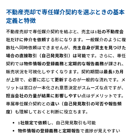
指す
不動産売却で専任媒介契約を選ぶときの基本
マンション売却や土地売却で専任媒介契約が向くケ
定義と特徴
ース＆戦略の違い
担当者を見極めるための評価軸
不動産売却で専任媒介契約を結ぶと、売主は
1社の不動産会
社だけに仲介を依頼
会社概要
する形になります。一般媒介のように複
数社へ同時依頼はできませんが、
売主自身が買主を見つけた
場合の直接取引（自己発見取引）は可能
です。さらに、専任
契約では
物件情報の登録義務
と
定期的な報告義務
が課され、
販売状況を可視化しやすくなります。契約期間は
最長3カ月
が上限で、必要に応じて
更新
するのが一般的な流れです。メ
リットは窓口が一本化され意思決定がスムーズな点ですが、
担当会社の力量が結果に影響しやすい
点はデメリットです。
専属専任媒介契約との
違い（自己発見取引の可否や報告頻
度）
も理解しておくと判断に役立ちます。
1社限定で依頼
し、自己発見取引も可能
物件情報の登録義務
と
定期報告
で進捗が見えやすい