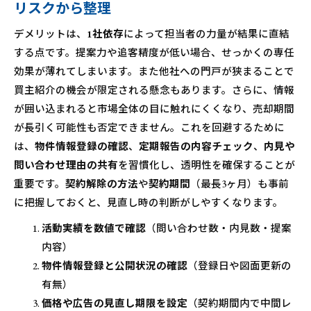
リスクから整理
デメリットは、
1社依存
によって担当者の力量が結果に直結
する点です。提案力や追客精度が低い場合、せっかくの専任
効果が薄れてしまいます。また他社への門戸が狭まることで
買主紹介の機会が限定される懸念もあります。さらに、情報
が囲い込まれると市場全体の目に触れにくくなり、売却期間
が長引く可能性も否定できません。これを回避するために
は、
物件情報登録の確認
、
定期報告の内容チェック
、
内見や
問い合わせ理由の共有
を習慣化し、透明性を確保することが
重要です。
契約解除の方法
や
契約期間
（最長3ヶ月）も事前
に把握しておくと、見直し時の判断がしやすくなります。
活動実績を数値で確認
（問い合わせ数・内見数・提案
内容）
物件情報登録と公開状況の確認
（登録日や図面更新の
有無）
価格や広告の見直し期限を設定
（契約期間内で中間レ