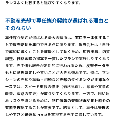
ランスよく比較すると選びやすくなります。
不動産売却で専任媒介契約が選ばれる理由と
そのねらい
専任媒介契約が選ばれる最大の理由は、
窓口を一本化するこ
とで販売活動を集中
できる点にあります。担当会社は「自社
で成約に導く」ことを前提として動くため、広告出稿、内覧
調整、価格戦略の提案を
一貫したプラン
で実行しやすくなり
ます。売主側も報告が定期的に行われるため、
反響データを
もとに意思決定
しやすいことが大きな強みです。特に、マン
ションの売却や転勤・相続など
売却のタイミングが明確なケ
ース
では、スピード重視の修正（価格見直し、写真や文章の
改善、販路の変更）が取りやすくなります。一方で、囲い込
みリスクを避けるために、
物件情報の登録状況や他社紹介の
有無を確認
することが重要です。結果として、専任は
管理の
しやすさと迅速なPDCA
を重視する売主に適しています。