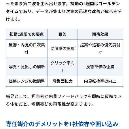
ったまま第二波を生み出せます。
初動の2週間はゴールデン
タイム
であり、データが集まり次第の
迅速な改善
が成否を分
けます。
初動2週間での要点
目的
期待効果
反響・内見の日次集
提案や追客の優先度付
温度感の把握
計
け
クリック率向
写真・見出しの刷新
反響単価の低減
上
価格レンジの微調整
母集団拡大
内見転換率の向上
補足として、担当者が内見フィードバックを即時に反映でき
る体制だと、短期売却の再現性が高まります。
専任媒介のデメリットを1社依存や囲い込み