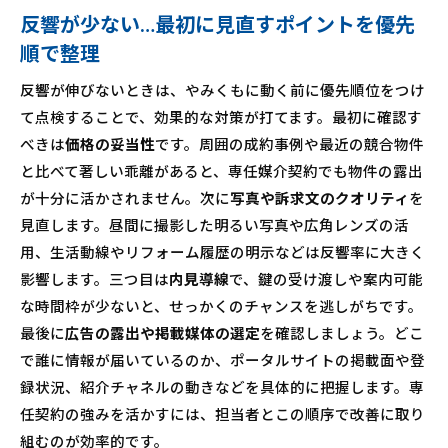
反響が少ない…最初に見直すポイントを優先
順で整理
反響が伸びないときは、やみくもに動く前に優先順位をつけ
て点検することで、効果的な対策が打てます。最初に確認す
べきは
価格の妥当性
です。周囲の成約事例や最近の競合物件
と比べて著しい乖離があると、専任媒介契約でも物件の露出
が十分に活かされません。次に
写真や訴求文のクオリティ
を
見直します。昼間に撮影した明るい写真や広角レンズの活
用、生活動線やリフォーム履歴の明示などは反響率に大きく
影響します。三つ目は
内見導線
で、鍵の受け渡しや案内可能
な時間枠が少ないと、せっかくのチャンスを逃しがちです。
最後に
広告の露出や掲載媒体の選定
を確認しましょう。どこ
で誰に情報が届いているのか、ポータルサイトの掲載面や登
録状況、紹介チャネルの動きなどを具体的に把握します。専
任契約の強みを活かすには、担当者とこの順序で改善に取り
組むのが効率的です。