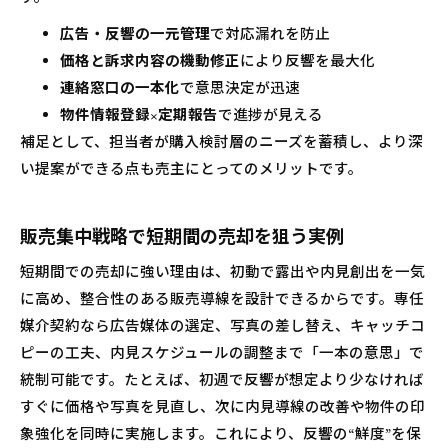
広告・反響の一元管理
で対応漏れを防止
価格と訴求内容の機動修正
により反響を最大化
連絡窓口の一本化
で意思決定が迅速
物件情報登録×定期報告
で進捗が見える
補足として、担当者が購入検討層のニーズを蓄積し、より深
い提案ができる点も売主にとってのメリットです。
販売集中戦略で短期間の売却を狙う実例
短期間での売却に強い理由は、初動で露出や内見創出を一気
に高め、整合性のある販売導線を設計できるからです。専任
媒介契約なら広告媒体の選定、写真の差し替え、キャッチコ
ピーの工夫、内見スケジュールの調整まで「一本の意思」で
統制可能です。たとえば、初週で反響が想定より少なければ
すぐに価格や写真を見直し、次に内見導線の改善や物件の印
象強化を同時に実施します。これにより、反響の“鮮度”を保