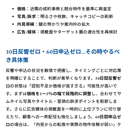
価格
：近隣の成約事例と競合物件を基準に再査定
写真/訴求
：明るさや枚数、キャッチコピーの刷新
内見導線
：鍵の預かりや案内枠の拡大
広告/媒体
：掲載面やターゲット層の適合性を再検討
30日反響ゼロ・60日申込ゼロ…その時やるべ
き具体策
反響や申込の状況を数値で把握し、タイミングごとに対応策
を明確にすることで、判断が素早くなります。
30日間反響ゼ
ロ
の状態は「認知不足か価格が高すぎる」可能性が高いで
す。まずは
価格を1～3％の幅で段階的に調整
し、合わせてサ
ムネイル写真やタイトル・冒頭の訴求ポイントを刷新しま
す。さらに広告媒体の掲載面を一時的に上位プランに切り替
えたり、顧客への一斉配信も強化しましょう。
60日間申込ゼ
ロ
の場合は、「内見からの転換や実際の物件体験が弱い」ケ