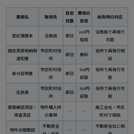
目安
費用の
書類名
取得先
紛失時の対応
日数
目安
600円
法務局で再発行
登記簿謄本
法務局
即日
程度
可能
固定資産税納税
市区町村役
役所で再発行相
即日
無料
通知書
所
談
市区町村役
300円
役所で再発行可
身分証明書
即日
所
前後
能
市区町村役
300円
役所で再発行可
住民票
即日
所
前後
能
建築確認済証・
物件購入時
施工会社・市区
―
―
検査済証
の書類
町村で相談
不動産会
不動産会社に相
物件の間取図
―
―