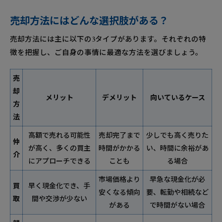
売却方法にはどんな選択肢がある？
売却方法には主に以下の3タイプがあります。それぞれの特
徴を把握し、ご自身の事情に最適な方法を選びましょう。
売
却
メリット
デメリット
向いているケース
方
法
高額で売れる可能性
売却完了まで
少しでも高く売りた
仲
が高く、多くの買主
時間がかかる
い、時間に余裕があ
介
にアプローチできる
ことも
る場合
市場価格より
早急な現金化が必
買
早く現金化でき、手
安くなる傾向
要、転勤や相続など
取
間や交渉が少ない
がある
で時間がない場合