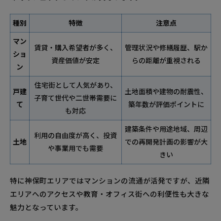
種別
特徴
注意点
マン
賃貸・購入希望者が多く、
管理状況や修繕履歴、駅か
ショ
資産価値が安定
らの距離が重視される
ン
住宅街として人気があり、
戸建
土地面積や建物の耐震性、
子育て世代や二世帯需要に
て
築年数が評価ポイントに
も対応
建築条件や用途地域、周辺
利用の自由度が高く、投資
土地
での再開発計画の影響が大
や事業用でも需要
きい
特に神保町エリアではマンションの流通が活発ですが、近隣
エリアへのアクセスや教育・オフィス街への利便性も大きな
魅力となっています。