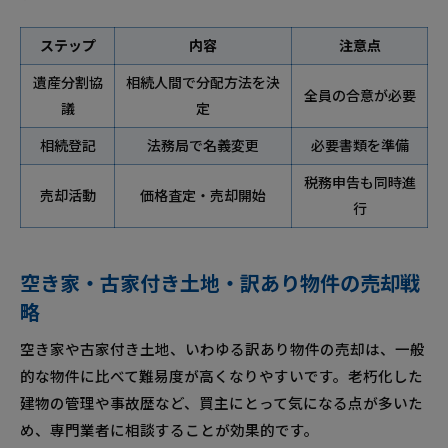
ステップ
内容
注意点
遺産分割協
相続人間で分配方法を決
全員の合意が必要
議
定
相続登記
法務局で名義変更
必要書類を準備
税務申告も同時進
売却活動
価格査定・売却開始
行
空き家・古家付き土地・訳あり物件の売却戦
略
空き家や古家付き土地、いわゆる訳あり物件の売却は、一般
的な物件に比べて難易度が高くなりやすいです。老朽化した
建物の管理や事故歴など、買主にとって気になる点が多いた
め、専門業者に相談することが効果的です。