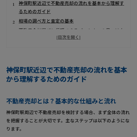
神保町駅近辺で不動産売却の流れを基本から理解す
るためのガイド
相場の調べ方と査定の基本
不動産会社選びと信頼できるパートナーの見つけ方
売却手続きと必要書類の準備
不動産売却にかかる費用と税金・確定申告
特殊なケースの不動産売却対応
売却市況と今後の見通し
神保町駅近辺で不動産売却の流れを基本
から理解するためのガイド
神保町駅周辺の不動産売却について
会社概要
関連エリア
不動産売却とは？基本的な仕組みと流れ
対応地域
神保町駅周辺で不動産売却を検討する場合、まず全体の流れ
を把握することが大切です。主なステップは以下のようにな
ります。