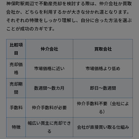
神保町駅周辺で不動産売却を検討する際は、仲介会社か買取
会社か、どちらを利用するかが大きな分かれ道となります。
それぞれの特徴をしっかり理解し、自分に合った方法を選ぶ
ことが成功のカギです。
比較項
仲介会社
買取会社
目
売却価
市場価格に近い
市場価格より低め
格
売却期
数週間～数カ月
即日～数週間
間
仲介手数料不要（会社によ
手数料
仲介手数料が必要
る）
幅広い買主に売却でき
特徴
会社が直接買い取る仕組み
る