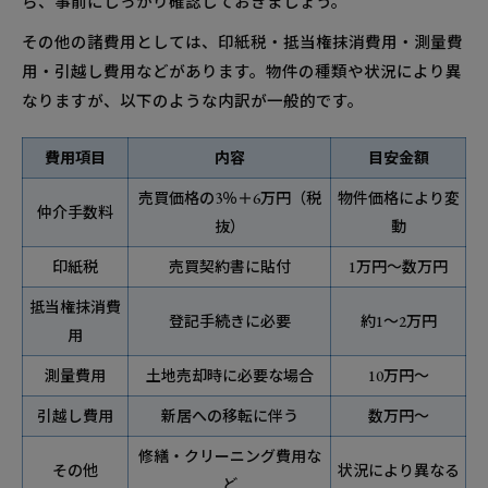
ら、事前にしっかり確認しておきましょう。
その他の諸費用としては、印紙税・抵当権抹消費用・測量費
用・引越し費用などがあります。物件の種類や状況により異
なりますが、以下のような内訳が一般的です。
費用項目
内容
目安金額
売買価格の3％＋6万円（税
物件価格により変
仲介手数料
抜）
動
印紙税
売買契約書に貼付
1万円～数万円
抵当権抹消費
登記手続きに必要
約1～2万円
用
測量費用
土地売却時に必要な場合
10万円～
引越し費用
新居への移転に伴う
数万円～
修繕・クリーニング費用な
その他
状況により異なる
ど