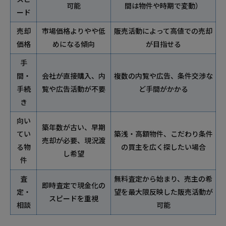
可能
間は物件や時期で変動）
ード
売却
市場価格よりやや低
販売活動によって高値での売却
価格
めになる傾向
が目指せる
手
間・
会社が直接購入、内
複数の内覧や広告、条件交渉な
手続
覧や広告活動が不要
ど手間がかかる
き
向い
築年数が古い、早期
てい
築浅・高額物件、こだわり条件
売却が必要、現況渡
る物
の買主を広く探したい場合
し希望
件
査
無料査定から始まり、売主の希
即時査定で現金化の
定・
望を最大限反映した販売活動が
スピードを重視
相談
可能