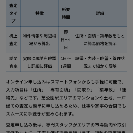
査定
所要
タイ
特徴
詳細
時間
プ
即
机上
物件情報や周辺相
住所・面積・築年数をもと
日〜1
査定
場から算出
に簡易価格を提示
日
訪問
実際に現地を確認
2日〜
設備・内装・眺望・管理状
査定
し詳細に評価
1週間
況まで細かく反映
オンライン申し込みはスマートフォンからも手軽に可能で、
入力項目は「住所」「専有面積」「間取り」「築年数」「連
絡先」などです。芝公園駅エリアのマンションや土地、一戸
建ての査定も簡単に申し込めるため、仕事や家事の合間でも
スムーズに手続きが進められます。
査定申し込み後は、専門スタッフがエリアの市場動向や取引
事例をもとに、丁寧な価格提示を行います。複数の査定結果