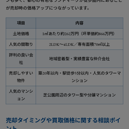
ンも多く、都心の有名なランドマークが徒歩圏内にあること
が売却時の価格アップにつながっています。
項目
内容
土地価格
1㎡あたり約262万円（坪単価約866万円）
人気の間取り
2LDK～4LDK／専有面積70㎡以上
評判の良い会
地域密着型・実績豊富な仲介会社
社
売却しやすい
築20年以内・駅徒歩5分以内・人気のタワーマ
物件
ンション
人気のマンシ
芝公園周辺のタワー型や分譲マンション
ョン
売却タイミングや買取価格に関する相談ポイ
ント