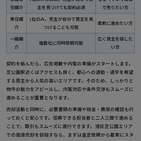
任媒介
主を見つけても契約必須
で売りたい方
専任媒
1社のみ、売主が自分で買主を見
柔軟に進めたい方
介
つけることも可能
一般媒
広く買主を探した
複数社に同時依頼可能
介
い方
契約を結んだら、広告掲載や内覧の準備がスタートします。
芝公園駅近くはアクセスも良く、都心への通勤・通学を希望
する買主から人気の高いエリアです。そのため、しっかりと
物件の魅力をアピールし、内覧対応や条件交渉もスムーズに
進めることが重要となります。
売却活動と同時に、必要書類の準備や税金・費用の確認も行
っておくと安心です。信頼できる担当者と二人三脚で進める
ことで、取引もスムーズに進行できます。港区芝公園エリア
での高値売却を目指すなら、まずは査定依頼から着実にスタ