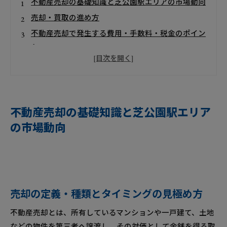
不動産売却の基礎知識と芝公園駅エリアの市場動向
売却・買取の進め方
不動産売却で発生する費用・手数料・税金のポイン
ト
信頼できる不動産会社を選ぶポイント
失敗を防ぐための工夫
よくある疑問を解消！不動産売却に関するQ&A
不動産売却を今すぐ始めるための査定依頼ガイド
不動産売却の基礎知識と芝公園駅エリア
の市場動向
将来展望と戦略アドバイス
芝公園駅エリアの不動産売却について
芝公園駅エリアで不動産売却が選ばれる理由
芝公園駅エリアについて
これまでのおさらいとまとめ
売却の定義・種類とタイミングの見極め方
会社概要
不動産売却とは、所有しているマンションや一戸建て、土地
関連エリア
などの物件を第三者へ譲渡し、その対価として金銭を得る取