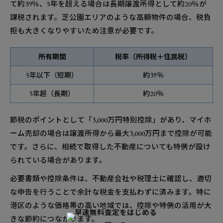
て約39％、5年を超える場合は長期譲渡所得として約20％が
課税されます。芝公園エリアのような高額物件の場合、税負
担も大きくなりやすいため注意が必要です。
所有期間
税率（所得税＋住民税）
5年以下（短期）
約39％
5年超（長期）
約20％
節税のポイントとして「3,000万円特別控除」があり、マイホ
ーム売却の場合は譲渡所得から最大3,000万円まで控除が可能
です。さらに、相続で取得した不動産についても特例が設け
られている場合があります。
必要書類や控除条件は、不動産会社や税理士に確認し、適切
な申告を行うことで余計な税金を支払わずに済みます。特に
港区のような価格帯の高い地域では、控除や特例の活用が大
きな節約につながります。