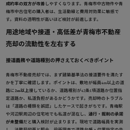
成約率の双方が改善
しやすくなります。青梅市中古物件や青
梅市中古住宅の購入者は、生活動線と費用対効果に敏感で
す。資料の透明性が高いほど検討が前進します。
用途地域や接道・高低差が青梅市不動産
売却の流動性を左右する
接道義務や道路種別の押さえておくべきポイント
青梅市不動産売却では、まず建築基準法の接道要件を満たす
かを丁寧に確認します。ポイントは、敷地が幅員4m以上の道
路に
2m以上
接しているか、道路種別が42条1項道路か位置指
定道路か、私道負担があるかどうかです。売却時のトラブル
は「道路の種類を誤認」したケースで起きがちです。青梅駅
や河辺駅周辺の住宅地でも私道が混在し、
通行・掘削の承諾
が未整備
だと購入検討が止まります。現地で道路幅員を実測
し、法務局図面と照合、役所調査で道路台帳・位置指定の告