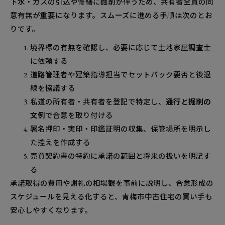
下水・ガスの引込や修繕に掘削が伴うため、共有者全員の同
意有無が重要になります。スムーズに進める手順は次のとお
りです。
境界標の有無を確認し、必要に応じて土地家屋調査士
に依頼する
道路管理者や建築指導担当でセットバック要否と後退
線を協議する
私道の所有者・共有者を登記で特定し、
通行と掘削の
文例
で合意を取り付ける
署名押印・実印・印鑑証明の収集、保管場所を明示し
た控えを作成する
売買契約書の特約に承諾の範囲と将来の扱いを明記す
る
承諾取得の費用や謝礼の相場観を事前に説明し、合意形成の
スケジュールを見える化すると、青梅市中古住宅の買い手も
安心しやすくなります。