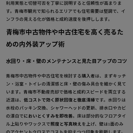
利用実態と切替可否を丁寧に説明すると信頼性が高まりま
す。青梅市観光で知られるエリアでも住宅需要は堅調で、イ
ンフラの見える化が価格と成約速度を後押しします。
青梅市中古物件や中古住宅を高く売るた
めの内外装アップ術
水回り・床・壁のメンテナンスと見た目アップのコツ
青梅市中古物件や中古住宅を検討する購入者は、まずキッチ
ン・浴室・トイレの清潔感と床・壁の傷み具合を細かく見て
います。青梅市不動産売却で価格と成約スピードを両立する
近道は、
低コストで効く原状回復と徹底清掃
です。水回りは
水栓のパッキン交換、シャワーヘッドの更新、排水口やカビ
の漂白で
においとくすみを即改善
。床は部分的なフロアタイ
ル上貼りやワックスで
照度と写真映え
を上げ、壁は1面のみ
のアクセントクロスでコストを抑えつつ印象を刷新します。