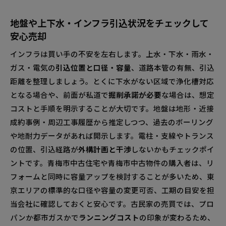
地盤や上下水・インフラ引込状況をチェックして
安心売却
インフラは買い手の不安を左右します。上水・下水・雨水・
ガス・電気の
引込位置と口径・容量
、道路本管の有無、引込
距離を整理しましょう。とくに下水がない区域で浄化槽対応
となる場合や、前面が私道で
掘削承諾が必要
な場合は、想定
コストと手順を明示することが大切です。地盤は地形・近接
成約事例・周辺工事履歴から推定しつつ、過去のボーリング
や地耐力データがあれば開示します。電柱・支線やトランス
の位置、引込経路が
外構計画と干渉
しないかもチェックポイ
ントです。青梅市中古住宅や青梅市中古物件の購入者は、リ
フォームと同時に容量アップを検討することが多いため、東
京エリアの標準的な口径や容量の変更可否、工期の目安を担
当会社に確認しておくと安心です。古民家の売買では、プロ
パンか都市ガスかで
ランニングコスト
の印象が変わるため、