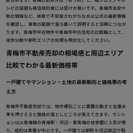
膨らみます。青梅の読み方は「おうめ」で、梅シロップやレ
シピの話題も移住検討者には受けが良いです。青梅市治安や
熊の情報など、検索で不安視されがちな点は公式の最新情報
を確認し、事実の範囲で落ち着いて説明すると信頼につなが
ります。青梅市中古物件や青梅市中古住宅の比較軸として、
徒歩分数や新町エリアの利便も明文化してください。
青梅市不動産売却の相場感と周辺エリア
比較でわかる最新価格帯
一戸建てやマンション・土地の最新動向と価格帯の考
え方
青梅市不動産売却では、物件種別ごとに需要の動きと在庫水
準を押さえると価格の落としどころが見えてきます。マンシ
ョンはJR青梅線の青梅駅・河辺・東青梅の徒歩圏に人気が寄
り、成約は実需が中心です。一戸建ては新町や河辺周辺で駐