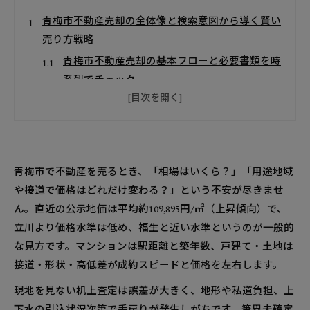
青梅市不動産売却の全体像と検索意図から導く賢い
売り方戦略
青梅市不動産売却の基本フローと必要書類を時
系列でチェック
青梅市不動産売却でつまずきやすい初動ミスと
回避策
青梅市不動産売却の相場感と周辺エリア比較でわか
る最新価格帯
青梅市で不動産を売るとき、「相場はいくら？」「用途地域
一戸建てやマンション・土地の最新動向と価格
や接道で価格はどれだけ変わる？」という不安が尽きませ
帯の考え方
ん。直近の公示地価は平均約109,895円/㎡（上昇傾向）で、
エリア特性や生活利便性が相場に影響する理由
立川より価格水準は低め、福生と近い水準というのが一般的
を紐解く
な見方です。マンションは駅距離と築年数、戸建て・土地は
用途地域や接道・高低差が青梅市不動産売却の流動
接道・形状・高低差が成約スピードと価格を左右します。
性を左右する
現地を見ない机上査定は誤差が大きく、地形や私道負担、上
接道義務や道路種別の押さえておくべきポイン
下水の引込状況次第で手戻りが発生しがちです。筆界未確定