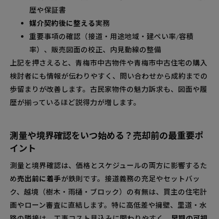
前整備術
歴や保証書
媒介契約後に整える
実務
現地チェックリストで見落としゼロを目指す
重要事項の確認（接道・用途地域・建ぺい率/容積
測量・越境解消・残置撤去の優先順位で売却を
率）、販売図面の校正、内見動線の整備
スムーズに
上記を押さえると、青梅市中古物件や青梅市中古住宅の購入
青梅市不動産売却でよくある質問と答えをまるごと
検討者にも情報が伝わりやすく、問い合わせから成約までの
解説
歩留まりが改善します。古民家物件の魅力訴求も、図面や履
質問別に知りたいポイントがすぐわかる参照ガ
歴が揃っているほど説得力が増します。
イド
接道が足りない土地は売れる？価格と許認可の
測量や境界確認をいつ始める？売却前の最重要ポ
現実
イント
青梅市中古住宅は何を直せば高く売れる？整備
測量と境界確認は、価格とスケジュールの両方に影響するた
優先度の考え方
め
売出前に着手
が鉄則です。接道義務の充足やセットバッ
青梅市古民家物件は現状渡しでも大丈夫？解
ク、越境（樹木・雨樋・ブロック）の有無は、買主の住宅計
体・補修・耐震の判断軸
画やローン審査に直結します。特に高低差や擁壁、里道・水
相場はどう決まる？土地・戸建て・マンション
路の隣接は、工事コスト見込みに関わりやすく、
早期の可視