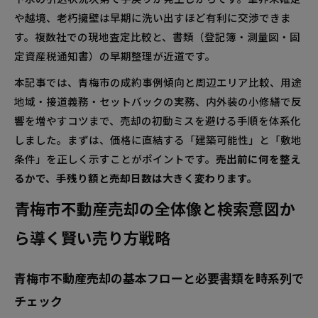
ト
や越境、老朽擁壁は早期に洗い出すほど有利に交渉できま
敷地形状・高低差・擁壁リスクを見極めるプロ
す。複数社での現地査定比較と、書類（登記簿・測量図・固
の目線
定資産税通知書）の早期整理が近道です。
青梅市中古物件や中古住宅を高く売るための内外装
本記事では、青梅市の成約事例傾向と周辺エリア比較、用途
アップ術
地域・接道義務・セットバックの実務、内外装の小修繕で反
水回り・床・壁のメンテナンスと見た目アップ
響を増やすコツまで、売却の初動ミスを避ける手順を体系化
のコツ
しました。まずは、価格に直結する「建築可能性」と「敷地
ハウスクリーニング・小修繕で反響が増える費
条件」を正しく示すことがポイントです。
売出前に何を整え
用対効果
るかで、手残り額と売却日数は大きく変わります。
家具配置・魅せる写真・間取り図で内見率を最
青梅市不動産売却の全体像と検索意図か
大化
ら導く賢い売り方戦略
青梅市古民家物件の活用か売却かで最大価値を引き
出す方法
青梅市不動産売却の基本フローと必要書類を時系列で
耐震・断熱・設備改修の計画と費用回収のリア
ル
チェック