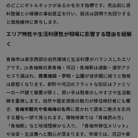
のどこにボトルネックがあるかを示す指標です。売出前に資
料整備と小規模の事前是正を行い、弱点は説明で先回りする
と価格維持に寄与します。
エリア特性や生活利便性が相場に影響する理由を紐解
く
青梅市は東京西部の自然環境と生活利便がバランスしたエリ
アです。JR青梅線の東青梅・河辺・青梅駅は通勤・通学アク
セスで選ばれ、
商業施設・学校・公園
が徒歩圏に揃うと価格
は底堅くなります。新町や河辺のフラットな街区はファミリ
ーの一戸建て需要が厚く、買い手は駐車のしやすさや生活動
線を重視します。自然や歴史資産の魅力が移住検討者にも響
き、
青梅市観光や青梅梅の名所
に惹かれて週末二拠点を志向
する層も一部で見られます。情報検索では「青梅読み方」
「青梅駅」など地域理解から入り、「青梅市移住メリット」
や治安・生活費へと関心が深まります。市場では、河辺や東