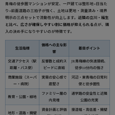
青梅の徒歩圏マンションが安定、一戸建ては整形地×日当た
り×前面道路の三拍子が強く、土地は更地・測量済み・境界
明示の三点セットで流動性が向上します。
近隣の立川・福生
と比べ、広さが確保しやすい割に価格が抑えられる
点が、購
入の決め手になりやすいのが特徴です。
価格への主な影
生活指標
着目ポイント
響
交通アクセス（駅
反響数と成約ス
JR青梅線の快速接続、
距離・バス便）
ピードに直結
徒歩10分内の強さ
商業施設（スーパ
実需の安心感で
河辺・東青梅の日常利
ー・病院）
底堅さ
便と徒歩圏性
ファミリー層の
通学路の安全性と近隣
教育・公園・緑地
内見増
公園の充実
資金計画と評価
接道幅・高低差・擁壁
地形・道路・擁壁