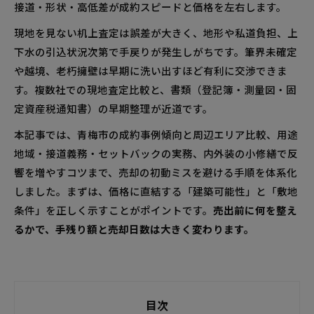
接道・形状・高低差が成約スピードと価格を左右します。
現地を見ない机上査定は誤差が大きく、地形や私道負担、上
下水の引込状況次第で手戻りが発生しがちです。筆界未確定
や越境、老朽擁壁は早期に洗い出すほど有利に交渉できま
す。複数社での現地査定比較と、書類（登記簿・測量図・固
定資産税通知書）の早期整理が近道です。
本記事では、青梅市の成約事例傾向と周辺エリア比較、用途
地域・接道義務・セットバックの実務、内外装の小修繕で反
響を増やすコツまで、売却の初動ミスを避ける手順を体系化
しました。まずは、価格に直結する「建築可能性」と「敷地
条件」を正しく示すことがポイントです。
売出前に何を整え
るかで、手残り額と売却日数は大きく変わります。
目次