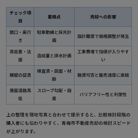
チェック項
着眼点
売却への影響
目
間口・奥行
駐車動線と採光計
設計難度で価格調整が発生
き
画
高低差・法
工事費増で指値が入りやす
造成量と排水計画
面
い
検査済・図面・材
擁壁の証憑
融資可否と販売速度に直結
齢
接面道路高
スロープ勾配・段
バリアフリー性と利便性
低
差
上の整理を現地写真と合わせて提示すると、比較検討段階の
購入者にも伝わりやすく、青梅市不動産売却の検討スピード
が上がります。