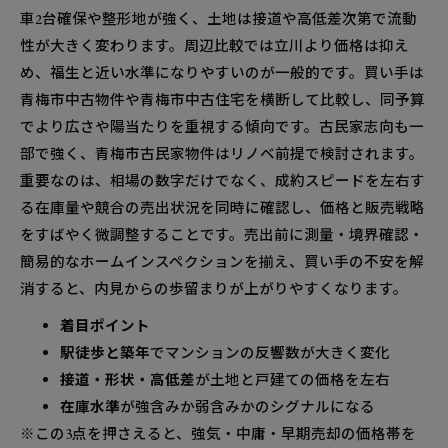
車2台確保や整形地が強く、土地は接道や高低差次第で流動
性が大きく変わります。周辺比較では立川より価格は抑え
め、福生と近い水準になりやすいのが一般的です。買い手は
青梅市中古物件や青梅市中古住宅を横断して比較し、同予算
でより広さや陽当たりを重視する傾向です。古民家志向も一
部で強く、青梅市古民家物件はリノベ前提で検討されます。
重要なのは、相場の数字だけでなく、成約スピードを左右す
る在庫量や競合の売出状況を同時に確認し、価格と販売戦略
をすばやく微調整することです。売出前に測量・境界確認・
簡易的なホームインスペクションを揃え、買い手の不安を解
消すると、内見からの歩留まりが上がりやすくなります。
着目ポイント
駅徒歩と築年
でマンションの反響数が大きく変化
接道・形状・高低差
が土地と戸建ての価格を左右
在庫水準
が強含みか弱含みかのシグナルになる
※この3点を押さえると、強気・中庸・早期売却の価格帯を