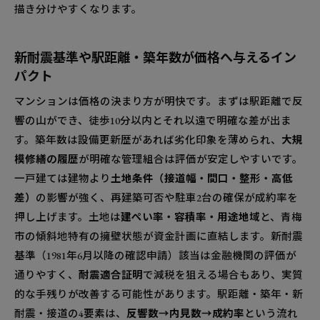
描き分けやすくなります。
新耐震基準や駅距離・築年数が価格へ与えるイン
パクト
マンションは価格の決まり方が明快です。まずは駅距離で反
響の山ができ、徒歩10分以内とそれ以遠で明確な差が出ま
す。築年数は設備更新歴があれば劣化印象を薄められ、
大規
模修繕の履歴
が明確な管理組合は評価が安定しやすいです。
一戸建ては建物より
土地条件（接道幅・間口・整形・高低
差）
の影響が強く、再建築可否や駐車2台の確保が成約率を
押し上げます。土地は
建ぺい率・容積率・用途地域
と、青梅
市の傾斜地特有の擁壁状態が資金計画に直結します。新耐震
基準（1981年6月以降の確認申請）該当は金融機関の評価が
通りやすく、
耐震適合証明
で減税を狙える場合もあり、実質
的な手残りが改善する可能性があります。駅距離・築年・新
耐震・接道の4要素は、
反響数→内見数→成約率
という流れ