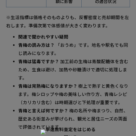
額に影響
の適合状況
※生活指標は価格そのものよりも、反響密度と売却期間を左
右します。準備次第で体感値が大きく変わります。
関連で聞かれやすい疑問
青梅の読み方は？
「おうめ」です。地名や駅名でも同
じ読みになります。
青梅は猛毒ですか？
加工前の生梅は青酸配糖体を含む
ため、生食は避け、加熱や砂糖漬けで適切に処理しま
す。
青梅は完熟梅になりますか？
樹上で熟すと黄色くなり
ます。梅シロップや梅の美味しい作り方、青梅レシピ
（カリカリ含む）は時期選びと下処理が重要です。
青梅と言えば何ですか？
梅の名所や梅まつり、自然、
歴史ある街並みが挙げられ、観光と居住ニーズの両面
で評価されています。