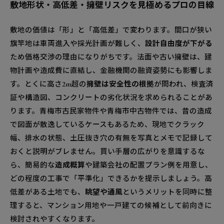
敷地形状・高低差・擁壁リスクを見極めるプロの目線
敷地の価値は「形」と「高低差」で変わります。間口が狭い
旗竿地は車両進入や採光計画が難しく、
設計自由度が下がる
ため価格交渉の理由になりがちです。法面や古い擁壁は、建
物計画や造成費に直結し、金融機関の融資姿勢にも影響しま
す。とくに高さ2m超の
擁壁は安全性の根拠
が問われ、検査済
証や構造図、コンクリートの劣化状況を求められることがあ
ります。青梅市古民家物件や青梅市中古物件では、昔の造成
で図面が散逸しているケースもあるため、現地でクラック
幅、排水の状態、土圧抜き穴の有無を写真とメモで記録して
おくと説明がブレません。買い手層の広がりを意識するな
ら、簡易的な
造成概算
や建築会社の配置プラン例を用意し、
どの程度の工事で「平準化」できるかを提示しましょう。高
低差がある土地でも、
眺望や通風
というメリットを同時に整
理すると、マンション用地や一戸建ての候補として前向きに
検討されやすくなります。