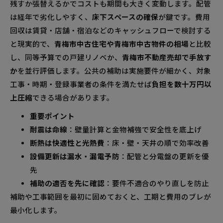
残すか張替えるかでコストも期間も大きく変動します。配管
は経年で劣化しやすく、
床下スペースの確保
が鍵です。費用
回収は賃貸・店舗・宿泊などのキャッシュフローで検討する
と現実的で、
青梅市中古住宅や青梅市中古物件の相場
と比較
し、同等予算での戸建リノベか、
青梅市不動産売却で手放す
か
を並行評価します。公共の補助は実施要件が細かく、対象
工事・時期・登録事業者の条件を満たせば
負担を数十万円以
上圧縮
できる場合があります。
重要ポイント
耐震は命線
：壁量計算と金物補強で安全性を底上げ
断熱は快適性と光熱費
：床・壁・天井の順で効率改善
設備更新は漏水・漏電予防
：配管と分電盤の更新を優
先
補助の適否を先に確認
：要件不適合のやり直しを防止
補助や工事範囲を最初に固めておくと、工期と費用のブレが
最小化します。