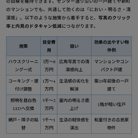
の目線を維持できます。センター通り沿いの一戸建てや新町
のマンションでも、共通して効くのは「におい・明るさ・清
潔感」。以下のような施策から着手すると、
写真のクリック
率と内見のドタキャン低減
につながります。
目安費
効果の出やすい物
施策
狙い
用
件例
ハウスクリーニ
3万〜8
広角写真での清
マンションやコン
ング一式
万円
潔感向上
パクト戸建
コーキング・建
1万〜4
生活感の劣化を
築20年前後の一戸
付け調整
万円
解消
建て
照明を昼白色
5千〜2
室内の明るさ底
1階が暗い住戸
LEDへ交換
万円
上げ
網戸・障子の貼
5千〜1
生活の軽快感を
和室付きの古民家
替
万円
演出
物件