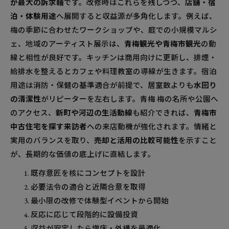
が最大の訴求軸
です。改修時はこれらを残しつつ、
店舗・宿
泊・体験用途
へ展開すると収益源が多角化します。例えば、
梅の季節に合わせたワークショップや、庭での小規模マルシ
ェ、地域のアーティスト展示は、
青梅観光や青梅市観光
の動
線と相性が良好です。キッチンは商用向けに更新し、排煙・
給排水を整えるとカフェや料理教室の導線が生きます。宿泊
用途は消防・保健の基準適合が前提で、居室数よりも
水回り
の清潔性
がリピーターを左右します。青梅 梅の名所や公園へ
のアクセス、
新町や河辺の生活動線
も紹介できれば、
青梅市
中古住宅を探す来訪者
への来店動機が強化されます。情緒と
実用のバランスを取り、
売却と活用の比較可能性
を示すこと
が、長期的な価値の底上げに直結します。
既存意匠を核にコンセプトを設計
必要法令の適合と近隣合意を取得
最小限の改修で体験型イベントから開始
反応に応じて段階的に設備投資
収益が安定したら増床・外構を最適化