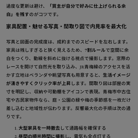
過度な更新は避け、
「買主が自分で好みに仕上げられる余
白」を残す
のがコツです。
家具配置・魅せる写真・間取り図で内見率を最大化
写真と図面の完成度は、成約までのスピードを左右します。
家具は残しすぎると狭く見えるため、
7割ルール
で空間に余
白をつくり、動線を斜めに抜ける視点で撮影します。窓際の
レースを開けて自然光を取り込み、JR青梅線のアクセスを活
かす立地はベランダや眺望写真も用意すると、
生活イメージ
が湧きやすくクリック率が上昇
します。間取り図は部屋の実
寸を明記し、収納や可動棚をアイコンで表現。青梅市中古住
宅や古民家物件なら、庭・公園の緑や梅の季節感を一枚だけ
差し込むと地域性が伝わります。反響最大化の手順は次の通
りです。
大型家具を一時撤去
して通路幅を確保する
昼間の順光時間に撮影
し、電気も全点灯する