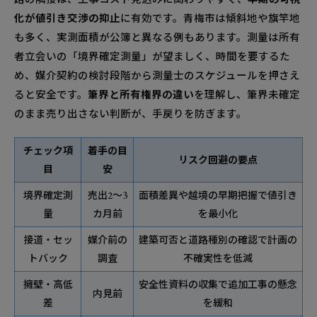
の基礎と周辺市比較
化が値引き交渉の抑止
に有効です。青梅市は傾斜地や旗竿地
売却前の役所・現地チェック項目は？失敗を避
も多く、実測面積が公簿と異なる例もあります。測量は所有
ける実務リスト
者立会いの「境界確定測量」が望ましく、時間を要するた
青梅市中古物件の買い手が重視するポイント
め、媒介契約の検討段階から測量士のスケジュールを押さえ
は？内覧対策の勘所
ると安全です。
筆界と所有権界の違い
を理解し、筆界未確定
広告で反響を増やすコツは？写真・間取・キャ
のまま売り出さない判断が、手戻りを防ぎます。
プションの鉄則
チェック項
青梅市の治安や生活は大丈夫？移住検討者が気
着手の目
リスク回避の要点
目
安
にする話題への答え方
よくある誤解Q&A（青梅の読み方や梅の話題
境界確定測
売出2〜3
面積差異や越境の早期把握で値引き
も一緒に解決）
量
カ月前
を最小化
売却方法はどれが合う？仲介・買取・オークシ
接道・セッ
媒介前の
建築可否と道路種別の確認で計画の
ョンの使い分け
トバック
調査
不確実性を低減
青梅市中古住宅やマンションの価格を上げる小
擁壁・高低
安全性資料の収集で追加工事の懸念
ワザは？
内見前
差
を緩和
相談から売却完了まで青梅市不動産売却の安心サポ