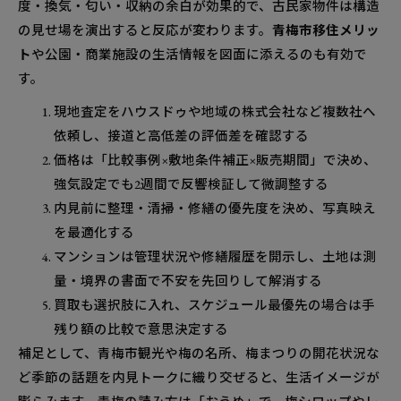
度・換気・匂い・収納の余白が効果的で、古民家物件は構造
の見せ場を演出すると反応が変わります。
青梅市移住メリッ
ト
や公園・商業施設の生活情報を図面に添えるのも有効で
す。
現地査定をハウスドゥや地域の株式会社など複数社へ
依頼し、接道と高低差の評価差を確認する
価格は「比較事例×敷地条件補正×販売期間」で決め、
強気設定でも2週間で反響検証して微調整する
内見前に整理・清掃・修繕の優先度を決め、写真映え
を最適化する
マンションは管理状況や修繕履歴を開示し、土地は測
量・境界の書面で不安を先回りして解消する
買取も選択肢に入れ、スケジュール最優先の場合は手
残り額の比較で意思決定する
補足として、青梅市観光や梅の名所、梅まつりの開花状況な
ど季節の話題を内見トークに織り交ぜると、生活イメージが