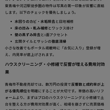
東青梅や河辺駅徒歩圏の物件は写真の第一印象が反響に直結
します。以下のチェックを優先しましょう。
水回りのカビ・水垢除去
と目地補修
床の凹み・軋み補修
とワックス掛け
壁の黒ずみ除去
と1面アクセント
玄関タイルとサッシの
徹底清掃
小さな改善でもポータル掲載時に「お気に入り」登録が増
え、内見率が底上げされます。
ハウスクリーニング・小修繕で反響が増える費用対効
果
青梅市不動産売却では、数万円の投資で
反響数と成約率が上
がる優先順位
を明確にすることが大切です。単価の高いリフ
ォームより、まずはプロのハウスクリーニングと小修繕で土
台を整える方が費用対効果が高く、相場を崩さずに売買価格