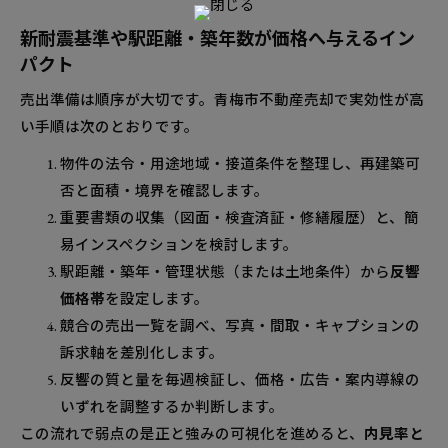
新耐震基準や駅距離・築年数が価格へ与えるイン
パクト
売出準備は順序が大切です。青梅市不動産売却で実効性が高
い手順は次のとおりです。
物件の法令・用途地域・接道条件を整理し、再建築可
否と面積・境界を確認します。
重要書類の収集（図面・検査済証・修繕履歴）と、簡
易インスペクションを検討します。
駅距離・築年・管理状態（または土地条件）から
反響
価格帯
を設定します。
競合の売出一覧を調べ、写真・間取・キャプションの
訴求軸を差別化します。
反響の質と量を毎週検証し、価格・広告・案内導線の
いずれを調整するか判断します。
この流れで弱点の是正と強みの可視化を進めると、
内見率と