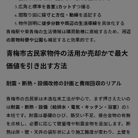
広角と標準を
各室2カット
ずつ撮る
間取り図に
採寸と方位・動線
を追記する
物件説明に
徒歩分数や周辺の生活導線
を具体化する
青梅駅や東青梅の生活情報は購買動機に直結するため、
河辺
の買物利便や公園
も補足すると効果的です。
青梅市古民家物件の活用か売却かで最大
価値を引き出す方法
耐震・断熱・設備改修の計画と費用回収のリアル
青梅市の古民家は木造在来工法が中心で、まず押さえたいの
は
耐震
・
断熱
・
設備（給排水・電気・キッチン・浴室）
の3
本柱です。耐震は基礎のひび、筋交い不足、接合金物の有無
を点検し、必要に応じて壁量増や制震金物を追加します。断
熱は床・壁・天井の袋形状により施工難度が変わり、土壁を