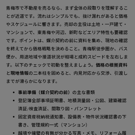
現状渡しの開示範囲と重要事項説明で信頼を得
青梅市で不動産を売るなら、まず全体の段取りを理解するこ
るコツ
とが近道です。流れはシンプルでも、抜け漏れがあると価格
売却方法の選択で青梅市不動産売却の手残り額と売
やスケジュールに響きます。売却の主役は土地・一戸建て・
却日数を最大化
マンションで、東青梅や河辺、新町などエリア特性も要確認
仲介・即時買取・買取保証の価格や日数をわか
です。ポイントは、媒介契約の前に資料を集め、現地の確認
りやすく比較
を終えてから価格戦略を決めること。青梅駅徒歩圏か、バス
資金計画と税金・諸費用の把握で後悔しない売
便か、用途地域や接道状況が相場と成約スピードを左右しま
却へ
す。以下のチェックで初動を整えましょう。
価格の根拠資料
よくある質問
と
現地情報
の二本柱を固めると、内見対応から交渉、引渡し
青梅市マンション売却や査定で押さえるべき実務の
までが滑らかになります。
ポイント
事前準備（媒介契約の前）
の主な書類
管理状態・修繕積立・長期修繕計画が評価にど
登記簿全部事項証明書、地積測量図・公図、建築確認
う効く？
済証/検査済証、間取り図・パンフレット
ペット可・駐車場・共用施設の人気条件を上手
固定資産税納税通知書、設備表・物件状況確認書の下
にPR
書き、管理規約一式（マンション）
青梅市不動産査定の精度を上げる現地チェックと事
越境や擁壁の有無が分かる写真・メモ、リフォーム履