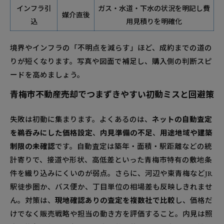
インフラ引
ガス・水道・下水の状況を明記し費
ート体制
媒介直後
込
用見積りを明確化
無料相談の流れと必要書類をスッキリ解説
境界やインフラの「不明点を減らす」ほど、成約までの道の
りが短くなります。写真や図面で補足し、購入側の判断スピ
ードを高めましょう。
青梅市不動産売却でつまずきやすい初動ミスと回避策
失敗は初動に集まります。よくあるのは、
ネットの自動査定
を鵜呑みにした価格設定
、
内見準備の不足
、
用途地域や建築
制限の未確認
です。自動査定は築年・面積・駅距離などの統
計寄りで、接道や形状、高低差といった青梅市特有の敷地条
件を織り込みにくいのが弱点。さらに、河辺や東青梅などJR
駅徒歩圏か、バス便か、丁目単位の相場差も反映しきれませ
ん。対策は、
現地確認ありの査定を複数社で比較
し、価格だ
けでなく販売戦略や担当の動き方を評価すること。内見は照