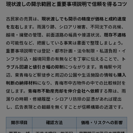
現状渡しの開示範囲と重要事項説明で信頼を得るコツ
古民家の売買は、
現状渡しでも開示の精度が価格と成約速度
を左右
します。雨漏り跡、シロアリ被害、不同沈下の兆候、
越境・擁壁の管理、前面道路の幅員や接道状況、
既存不適格
の可能性など、把握している事実は書面で整理しましょう。
重要事項説明では登記・都市計画・法令制限・私道負担・イ
ンフラ引込・越境同意の有無などを丁寧に伝えることで、
ト
ラブル回避と値引き幅の抑制
につながります。青梅駅や河
辺、東青梅など駅徒歩と周辺の公園や生活施設の情報も
購入
判断の納得材料
になり、青梅市中古物件の中での比較検討を
促します。
青梅市不動産売却を仲介会社へ依頼
する際は、雨
漏りの時期・修繕履歴・シロアリ防除の証憑があれば提出
し、広告表現との齟齬を無くすことが信頼構築の近道です。
開示項目
確認方法
価格・リスクへの影響