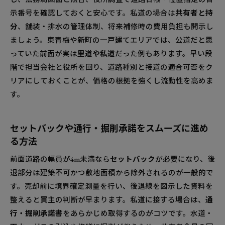
示番号を確認しておくと安心です。私道の場合は
共有者と持
分
、舗装・排水の管理体制、将来補修時の費用負担も開示し
ましょう。東青梅や新町の一戸建てエリアでは、公道だと思
っていた前面が実は
里道や私道
だった例もあります。早い段
階で担当会社と役所を回り、道路種別と接道の適合可否をク
リアにしておくことが、価格の根拠を強くし流動性を高めま
す。
セットバックや通行・掘削承諾をスムーズに進め
る方法
前面道路の幅員が4m未満なら
セットバック
が必要になり、後
退部分は建築不可かつ敷地面積から除外されるのが一般的で
す。売却前に境界確定測量を行い、後退線を図示した資料を
整えると買主の判断が早まります。私道に接する場合は、
通
行・掘削承諾書
をあらかじめ取得するのがコツです。水道・