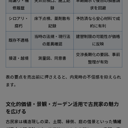
雨漏り・補
天井点検口、施工記
早期開示で後日の損害請
修履歴
録
求を回避
シロアリ・
床下点検、薬剤散布
予防済なら安心材料で成
腐朽
記録
約に有利
当時の法規・現行法
建替制限の可能性が価格
既存不適格
の差異確認
に反映
交渉長期化の要因、事前
接道・越境
測量図、同意書
整理が有効
表の要点を売出前に押さえると、内見時の不信感を抑えられ
ます。
文化的価値・景観・ガーデン活用で古民家の魅力
を広げる
古民家は構造現しの梁、土間、縁側、庭の借景といった
情緒