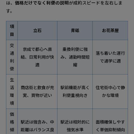
は、
価格だけでなく利便の説明
が成約スピードを左右しま
す。
項
立石
青砥
お花茶屋
目
交
京成で都心へ直
乗換利便に強
通
落ち着いた運行
結、日常利用が快
み、通勤時間短
利
で通学に適
適
縮
便
生
活
商店街と飲食が充
駅前機能が高く
住宅街中心で静
環
実、買物が近い
利便重視向き
かな環境
境
価
格
駅近は強含み、中
駅近は相対的に
面積確保しやす
傾
距離はバランス良
強気水準
く単価抑制傾向