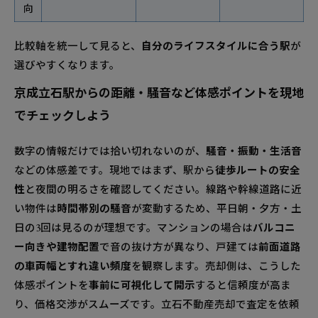
向
比較軸を統一して見ると、
自分のライフスタイルに合う駅
が
選びやすくなります。
京成立石駅からの距離・騒音など体感ポイントを現地
でチェックしよう
数字の情報だけでは拾い切れないのが、
騒音・振動・生活音
などの体感差です。現地ではまず、駅から
徒歩ルートの安全
性
と夜間の明るさを確認してください。線路や幹線道路に近
い物件は
時間帯別の騒音
が変動するため、平日朝・夕方・土
日の3回は見るのが理想です。マンションの場合は
バルコニ
ー向きや建物配置
で音の抜け方が異なり、戸建ては
前面道路
の車両幅とすれ違い頻度
を観察します。売却側は、こうした
体感ポイントを
事前に可視化して開示
すると信頼度が高ま
り、価格交渉がスムーズです。立石不動産売却で査定を依頼