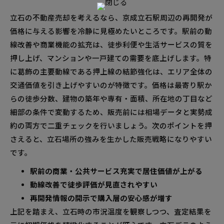
立石の不動産売却を考えるなら、京成立石駅周辺の再開発が
価格に与える影響を冷静に見極めたいところです。駅前の動
線改善や商業機能の拡充は、徒歩利便や生活サービスの質を
押し上げ、マンションや一戸建ての需要を底上げします。特
に葛飾の主要動線である押上線の結節強化は、エリア全体の
交通価値を引き上げやすいのが特徴です。価格は最寄り駅か
らの徒歩分数、建物の築年や専有・面積、所在地の丁目など
細部の条件で変動するため、販売前には相場データと実勢成
約の両方で二重チェックを行いましょう。次のポイントを押
さえると、立石場所の強みを生かした販売戦略になりやすい
です。
駅前の商業・公共サービス充実で居住価値が上がる
動線改善で徒歩評価が見直されやすい
再開発情報の開示で購入層の安心感が増す
上記を踏まえ、立石時の市況温度を観察しつつ、査定結果を