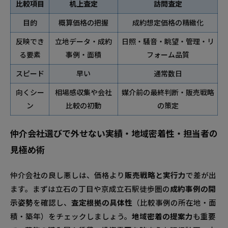
比較項目
机上査定
訪問査定
目的
概算価格の把握
成約想定価格の精緻化
反映でき
立地データ・成約
日照・騒音・眺望・管理・リ
る要素
事例・面積
フォーム品質
スピード
早い
通常数日
向くシー
相場感収集や会社
媒介前の最終判断・販売戦略
ン
比較の初動
の策定
仲介会社選びで外せない実績・地域密着性・担当者の
見極め術
仲介会社の良し悪しは、価格より
販売戦略と実行力
で差が出
ます。まずは立石の丁目や京成立石駅徒歩圏の
成約事例の開
示姿勢
を確認し、
査定根拠の具体性
（比較事例の所在地・面
積・築年）をチェックしましょう。
地域密着の提案力
も重要