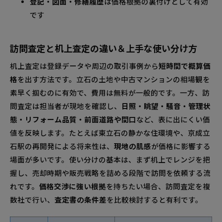
登記・図面・修繕履歴
は価格根拠の裏付けとして有効
です
訪問査定と机上査定の違い＆上手な使い分け方
机上査定は登録データや周辺の取引事例から
短時間で概算価
格
を出す方法です。立石の土地や中古マンションの相場観を
素早く掴むのに有効で、費用は無料が一般的です。一方、訪
問査定は担当者が現地を確認し、
日照・眺望・騒音・管理状
態・リフォーム品質・前面道路や間口
など、表に出にくい価
値を反映します。たとえば東立石の静かな住環境や、京成立
石駅の再開発による将来性は、
現地の肌感
が価格に影響する
場面が多いです。使い分けの基本は、まず机上でレンジを把
握し、売却時期や販売戦略を詰める段階で訪問を依頼する流
れです。
価格交渉に強い根拠
を持ちたい場合、訪問査定を複
数社で行い、
査定書の条件差
を比較検討すると有利です。