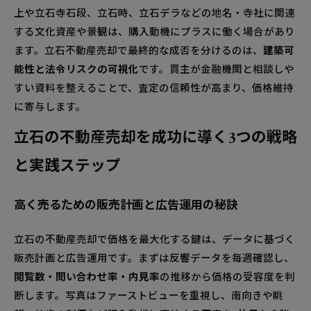
上や立石寺石段、立石時、立石デラなどの地名・寺社に関連
する文化資産や景観は、購入動機にプラスに働く場合があり
ます。立石不動産売却で最終的な成否を分けるのは、
建築可
能性と法令リスクの可視化
です。買主が金融機関と相談しや
すい資料を整えることで、査定の信頼性が高まり、価格維持
に寄与します。
立石の不動産売却を成功に導く3つの戦略
と実践ステップ
高く売るための販売計画と広告運用の秘訣
立石の不動産売却で価格を最大化する鍵は、データに基づく
販売計画と広告運用です。まずは反響データを毎週確認し、
閲覧数・問い合わせ率・内見率
の推移から価格の受容度を判
断します。写真はファーストビューを重視し、南向きや眺