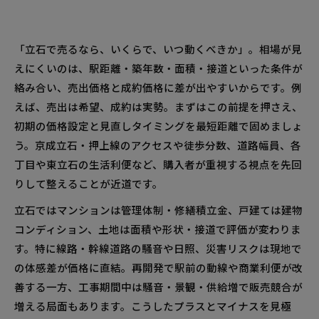
立石のエリア別相場を徹底比較！周辺駅との違いも
丸わかり
「立石で売るなら、いくらで、いつ動くべきか」。相場が見
立石各丁目や東立石で生まれる価格差のヒミツ
えにくいのは、駅距離・築年数・面積・接道といった条件が
京成立石駅からの距離・騒音など体感ポイント
絡み合い、売出価格と成約価格に差が出やすいからです。例
を現地でチェックしよう
えば、売出は希望、成約は実勢。まずはこの前提を押さえ、
再開発が立石の不動産売却タイミングに与える影響
初期の価格設定と見直しタイミングを最短距離で固めましょ
を見極める
う。京成立石・押上線のアクセスや徒歩分数、道路幅員、各
再開発で変わる資産価値！立石の売り時を逃さ
丁目や東立石の生活利便など、購入者が重視する視点を先回
ないために
りして整えることが近道です。
立石で今売る？待つ？売却時期の考え方と価格
立石ではマンションは管理体制・修繕積立金、戸建ては建物
調整の必勝法
コンディション、土地は面積や形状・接道で評価が変わりま
立石のマンション・一戸建て・土地を高く売るため
す。特に線路・幹線道路の騒音や日照、災害リスクは現地で
の査定ポイント大全
の体感差が価格に直結。再開発で駅前の動線や商業利便が改
善する一方、工事期間中は騒音・景観・供給増で販売競合が
マンション査定で外せない管理状況・修繕積立
増える局面もあります。こうしたプラスとマイナスを見極
金・最新事例