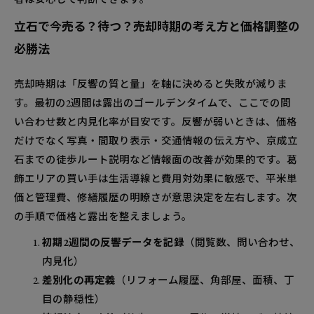
立石で今売る？待つ？売却時期の考え方と価格調整の
必勝法
売却時期は「反響の質と量」を軸に決めると失敗が減りま
す。最初の2週間は露出のゴールデンタイムで、ここでの問
い合わせ数と内見化率が目安です。反響が弱いときは、価格
だけでなく写真・間取り表示・交通情報の伝え方や、京成立
石までの徒歩ルート説明など情報面の改善が効果的です。葛
飾エリアの買い手は生活導線と費用対効果に敏感で、平米単
価と管理費、修繕履歴の明瞭さが意思決定を左右します。次
の手順で価格と露出を整えましょう。
初期2週間の反響データを記録
（閲覧数、問い合わせ、
内見化）
差別化の再定義
（リフォーム履歴、角部屋、面積、丁
目の静穏性）