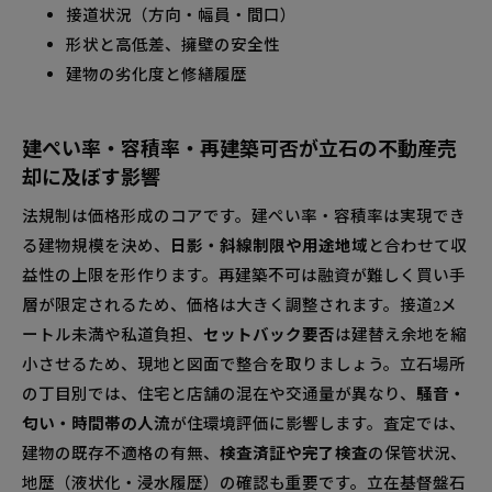
接道状況（方向・幅員・間口）
形状と高低差、擁壁の安全性
建物の劣化度と修繕履歴
建ぺい率・容積率・再建築可否が立石の不動産売
却に及ぼす影響
法規制は価格形成のコアです。建ぺい率・容積率は実現でき
る建物規模を決め、
日影・斜線制限や用途地域
と合わせて収
益性の上限を形作ります。再建築不可は融資が難しく買い手
層が限定されるため、価格は大きく調整されます。接道2メ
ートル未満や私道負担、
セットバック要否
は建替え余地を縮
小させるため、現地と図面で整合を取りましょう。立石場所
の丁目別では、住宅と店舗の混在や交通量が異なり、
騒音・
匂い・時間帯の人流
が住環境評価に影響します。査定では、
建物の既存不適格の有無、
検査済証や完了検査
の保管状況、
地歴（液状化・浸水履歴）の確認も重要です。立在基督盤石