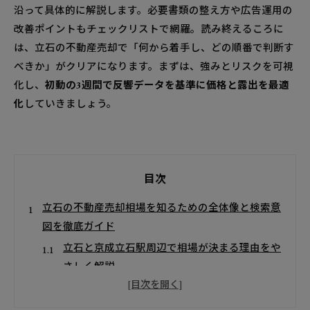
沿って具体的に解説します。必要書類の整え方や広告運用の
改善ポイントもチェックリストで網羅。読み終えるころに
は、立石の不動産売却で「何から着手し、どの順番で判断す
べきか」がクリアになります。まずは、強みとリスクを可視
化し、
初動の3週間で反響データを基準に価格と露出を最適
化
していきましょう。
目次
立石の不動産売却相場を知るための全体像と検索意
図を徹底ガイド
立石と京成立石駅周辺で相場が決まる理由をや
さしく解説
立石の売出価格と成約価格のギャップを見抜い
て損しない戦略を立てる