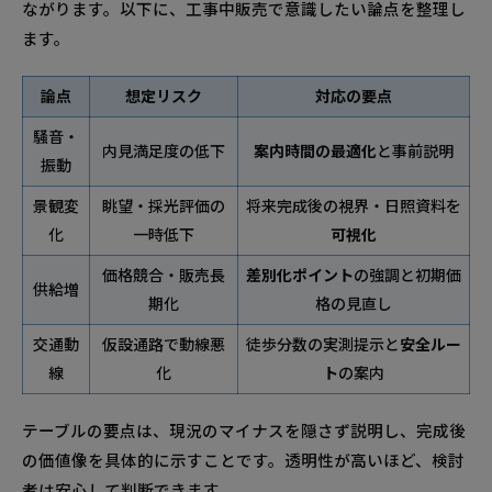
ながります。以下に、工事中販売で意識したい論点を整理し
ます。
論点
想定リスク
対応の要点
騒音・
内見満足度の低下
案内時間の最適化
と事前説明
振動
景観変
眺望・採光評価の
将来完成後の視界・日照資料を
化
一時低下
可視化
価格競合・販売長
差別化ポイント
の強調と初期価
供給増
期化
格の見直し
交通動
仮設通路で動線悪
徒歩分数の実測提示と
安全ルー
線
化
ト
の案内
テーブルの要点は、現況のマイナスを隠さず説明し、完成後
の価値像を具体的に示すことです。透明性が高いほど、検討
者は安心して判断できます。