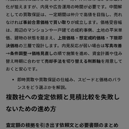
化が狙えますが、内見や広告運用の時間が必要です。中間解
としての買取保証は、一定期間は仲介で高値を目指し、売れ
なければ
事前合意価格で買い取り
が成立します。価格受容幅
は、周辺のマンションや一戸建ての成約事例、土地の平米単
価、建物の状態を踏まえ、
上限価格・想定成約価格・下限即
決価格
の三層で設計します。内見反応が弱い場合は
写真改善
→条件調整→価格見直し
の順で施策を進め、資金計画や住み
替え時期に合わせて
売却手法を切り替える判断軸
を用意して
おくと安心です。
即時買取や買取保証の仕組み、スピードと価格のバラ
ンスをどう選ぶかを解説。
複数社への査定依頼と見積比較を失敗し
ないための進め方
査定額の根拠を引き出す依頼文と必要書類のまとめ