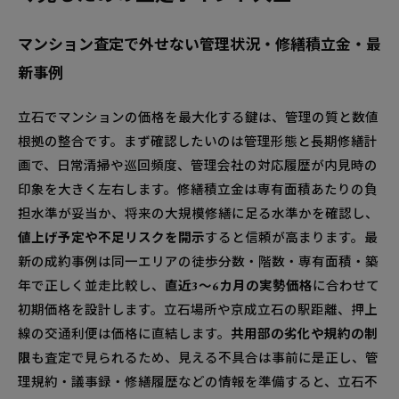
マンション査定で外せない管理状況・修繕積立金・最
新事例
立石でマンションの価格を最大化する鍵は、管理の質と数値
根拠の整合です。まず確認したいのは管理形態と長期修繕計
画で、日常清掃や巡回頻度、管理会社の対応履歴が内見時の
印象を大きく左右します。修繕積立金は専有面積あたりの負
担水準が妥当か、将来の大規模修繕に足る水準かを確認し、
値上げ予定や不足リスクを開示
すると信頼が高まります。最
新の成約事例は同一エリアの徒歩分数・階数・専有面積・築
年で正しく並走比較し、
直近3〜6カ月の実勢価格
に合わせて
初期価格を設計します。立石場所や京成立石の駅距離、押上
線の交通利便は価格に直結します。
共用部の劣化や規約の制
限
も査定で見られるため、見える不具合は事前に是正し、管
理規約・議事録・修繕履歴などの情報を準備すると、立石不