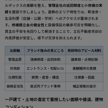
ルボックスの美観を整え、
管理会社の巡回頻度と小修繕の実
績
を面談で示しましょう。葛飾のエリア特性では、駅徒歩・
生活利便（店舗・公園・学校）へのアクセスが重視されま
す。
修繕積立金の健全性
と設備保証の継承可否を明確化し、
買主の不安を先回りして解消することで、立石不動産売却の
内見評価が安定し、値下げ交渉を抑えられます。
比較軸
ブランド強みの見どころ
売却時のアピール材料
管理品質
清掃頻度・巡回体制
議事録・点検記録
共用部
エントランス・宅配BOX
美観維持の実績
仕様性能
断熱・遮音・構造
仕様書・図面
価格妥当性
直近同ブランド事例
補正根拠の提示
一戸建て・土地の査定で重視したい面積や接道、建物
コンディション