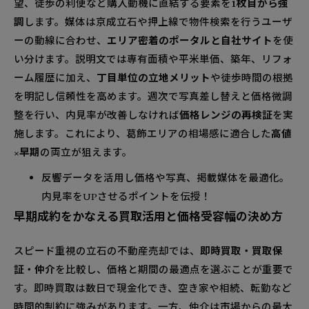
望、徒歩の利便など購入動機に直結する要素を
1枚目から強
調
します。媒体は京成立石や押上線で物件検索を行うユーザ
ーの動線に合わせ、
エリア密着のポータルと自社サイト
を使
い分けます。説明文では専有面積や平米単価、築年、リフォ
ーム履歴に加え、
丁目単位の立地メリット
や徒歩時間の根拠
を明記し信頼性を高めます。週次で写真差し替えと価格微調
整を行い、内見率が改善しなければ
価格レンジの再検証
を実
施します。これにより、葛飾エリアの相場感に適合した
高値
×早期
の両立が狙えます。
反響データを活用し価格や写真、掲載媒体を最適化。
内見率をUPさせるポイントを伝授！
早期成約をかなえる買取活用と価格受容幅の決め方
スピード重視の立石の不動産売却では、
即時買取・買取保
証・仲介
を比較し、価格と期間の最適点を選ぶことが重要で
す。即時買取は数日で現金化でき、空き家や相続、転勤など
時間的制約に強みがあります。一方、仲介は市場からの最大