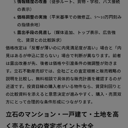
情報精度の改善
（徒歩ルート、買物・学校、バス接続
の表示）
価格調整の実施
（平米基準での微修正、5〜10万円刻み
の指値余地）
露出手段の見直し
（媒体追加、トップ表示、広告強
化、賃貸との比較訴求）
価格改定は「反響が薄いのに内見満足度が高い」場合と「内
見はあるが申込に至らない」場合で判断が異なります。前者
は露出改善が先、後者は価格や引渡条件の微調整が効きま
す。立石不動産売却では、会社ごとの査定根拠と販売戦略の
説明を比較し、無料相談で具体的な販売計画を確認するのが
近道です。投資目線の購入者がいる物件なら、賃貸利回りと
の比較資料を添えると意思決定が進みやすく、購入・売買双
方にとって合理的な条件形成につながります。
立石のマンション・一戸建て・土地を高
く売るための査定ポイント大全