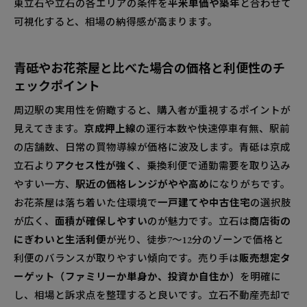
東立石や立石の各エリアの条件を
平米単価や築年
と合わせて
可視化すると、相場の納得感が高まります。
青砥やお花茶屋と比べた場合の価格と利便性のチ
ェックポイント
周辺駅の実用性を俯瞰すると、購入者が重視するポイントが
見えてきます。
京成押上線
の運行本数や快速停車有無、駅前
の店舗数、日常の買物導線が価格に波及します。青砥は京成
立石より
アクセス性が強く
、乗換利便で通勤需要を取り込み
やすい一方、
駅近の価格レンジがやや高め
になりがちです。
お花茶屋は落ち着いた住環境で
一戸建てや中古住宅
の選択肢
が広く、
面積が確保しやすい
のが魅力です。立石は
商店街の
にぎわいと生活利便
が光り、徒歩7〜12分のゾーンで価格と
利便のバランスが取りやすい傾向です。売り手は
販売想定タ
ーゲット（ファミリーか単身か、投資か自住か）
を明確に
し、相場と訴求点を整理すると良いです。立石不動産売却で