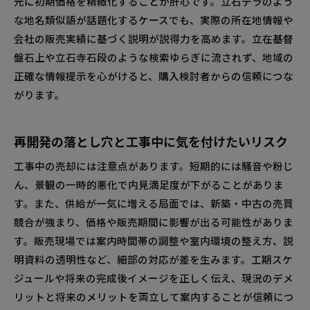
元に初期価格を精緻化することが肝心です。立石デラのよう
な地名類似語が話題化するケースでも、実際の所在地情報や
会社の販売実績に基づく説明が説得力を高めます。立在基督
盤石上や立石寺石段のような検索ゆらぎに流されず、地域の
正確な情報提示を心がけると、購入検討者からの信頼につな
がります。
再開発の落とし穴と工事中に気を付けたいリスク
工事中の売却には注意点があります。短期的には騒音や粉じ
ん、景観の一時的悪化で内見満足度が下がることがありま
す。また、供給が一気に増える局面では、新築・中古の売買
競合が強まり、価格や販売期間に影響が出る可能性がありま
す。販売現場では案内時間帯の調整や室内環境の整え方、説
明資料の透明性など、細部の対応が差を生みます。工期スケ
ジュールや将来の完成後イメージを正しく伝え、現況のデメ
リットと将来のメリットを両立して案内することが信頼につ