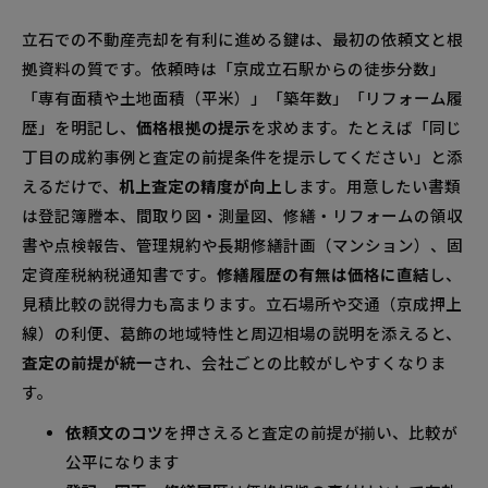
立石での不動産売却を有利に進める鍵は、最初の依頼文と根
拠資料の質です。依頼時は「京成立石駅からの徒歩分数」
「専有面積や土地面積（平米）」「築年数」「リフォーム履
歴」を明記し、
価格根拠の提示
を求めます。たとえば「同じ
丁目の成約事例と査定の前提条件を提示してください」と添
えるだけで、
机上査定の精度が向上
します。用意したい書類
は登記簿謄本、間取り図・測量図、修繕・リフォームの領収
書や点検報告、管理規約や長期修繕計画（マンション）、固
定資産税納税通知書です。
修繕履歴の有無は価格に直結
し、
見積比較の説得力も高まります。立石場所や交通（京成押上
線）の利便、葛飾の地域特性と周辺相場の説明を添えると、
査定の前提が統一
され、会社ごとの比較がしやすくなりま
す。
依頼文のコツ
を押さえると査定の前提が揃い、比較が
公平になります