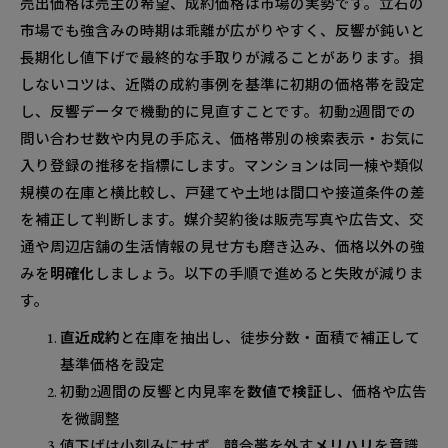
売出価格は売主の希望、成約価格は市場の実勢です。立石の
市場でも強含みの時期は乖離が広がりやすく、反響が鈍いと
長期化し値下げで最終的な手取りが減ることがあります。損
しないコツは、近隣の成約事例を基準に初期の価格帯を設定
し、反響データで機動的に見直すことです。初動2週間での
問い合わせ数や内見の手応え、価格帯別の検索表示・お気に
入り登録の推移を指標にします。マンションは同一棟や類似
規模の在庫と横比較し、戸建てや土地は間口や接道条件の差
を補正して判断します。媒介契約後は販売写真や広告文、交
通や周辺店舗の生活情報の見せ方も磨き込み、価格以外の強
みを
明確化
しましょう。以下の手順で進めると失敗が減りま
す。
直近成約
と在庫を抽出し、徒歩分数・面積で補正して
基準価格を設定
初動2週間の反響と内見率を
数値で検証
し、価格や広告
を微調整
値下げは小刻みにせず、競合帯を外す
メリハリ
を意識