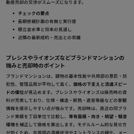
動産売却の交渉がスムーズになります。
チェックの要点
長期修繕計画の有無と実行度
積立金水準と将来の見通し
近隣の最新成約・売出との乖離
プレシスやライオンズなどブランドマンションの
強みと売却時のポイント
ブランドマンションは、建物の基本性能や共用部の意匠・防
犯性、管理品質が平均して高く、
価格の下支えと流通スピー
ドの優位
が見込めます。プレシスやライオンズは販売時の資
料が充実しており、仕様・構造・断熱・遮音等級などの客観
情報を提示しやすい点が強みです。売却時は、直近の同ブラ
ンド実績を丁目単位で比較し、
専有面積・向き・眺望・騒音
環境
を補正して価格を算出します。モデルルーム的な見せ方
が効くため、共用部の清掃状況やエントランスの緑化、メー