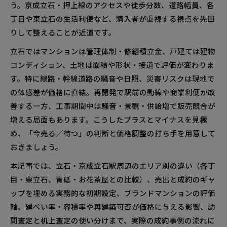
う。京成立石・押上線のアクセスや徒歩分数、道路幅員、各
丁目や東立石の生活利便など、購入者が重視する視点を先回
りして整えることが近道です。
立石ではマンションは管理体制・修繕積立金、戸建ては建物
コンディション、土地は面積や形状・接道で評価が変わりま
す。特に線路・幹線道路の騒音や日照、災害リスクは現地で
の体感差が価格に直結。再開発で駅前の動線や商業利便が改
善する一方、工事期間中は騒音・景観・供給増で販売競合が
増える局面もあります。こうしたプラスとマイナスを見極
め、「今売る／待つ」の判断と価格調整の打ち手を用意して
おきましょう。
本記事では、立石・京成立石駅周辺のエリア別の違い（各丁
目・東立石、青砥・お花茶屋との比較）、売出と成約のギャ
ップを埋める実務的な初期設定、ブランドマンションの評価
軸、建ぺい率・容積率や再建築可否が価格に与える影響、訪
問査定と机上査定の使い分けまで、実際の成約事例の流れに