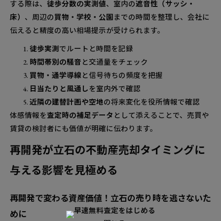
する際は、
徒歩分数の実測値
、室内の
遮音性（サッシ・
床）
、周辺の
買物・学校・公園
までの時間を整理し、会社に
伝えると精度の高い相場提示が受けられます。
徒歩実測
でルートと時間を記録
時間帯別の騒音
と交通量をチェック
買物・通学導線
と信号待ちの頻度を把握
日当たりと風通し
を室内外で確認
近隣の建替計画や空地
の将来変化を役所情報で確認
体感情報を
査定時の補足データ
として添えることで、売買や
賃貸の検討者にも価値が明確に伝わります。
再開発が立石の不動産売却タイミングに
与える影響を見極める
再開発で変わる資産価値！立石の売り時を逃さないた
めに