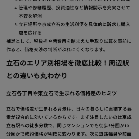
管理や修繕履歴、投資適性など
情報開示
を充実させて
不安を解消
立石場所や京成立石の生活利便を
具体的に訴求
し購入
層を広げる
補足として、税負担や諸費用を踏まえた手取り試算を事前に
作ると、価格交渉の判断がぶれにくくなります。
立石のエリア別相場を徹底比較！周辺駅
との違いも丸わかり
立石各丁目や東立石で生まれる価格差のヒミツ
立石で価格差が生まれる背景は、日々の暮らしに直結する要
素が複合的に効いているからです。まず注目したいのは
京成
立石駅への徒歩分数
で、同じマンションでも徒歩5分圏か10
分圏かで成約価格が明確に変わります。次に
道路幅員や前面