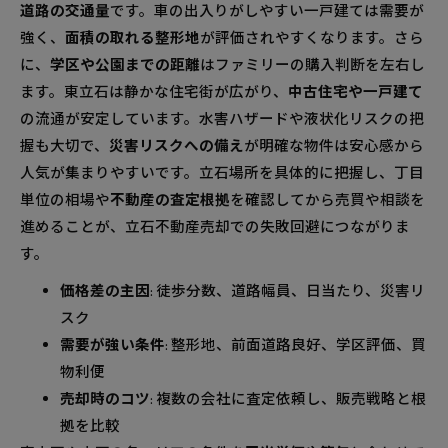
道路の交通量
です。車の出入りがしやすい一戸建ては需要が
強く、
面積の取れる整形地
が評価されやすくなります。さら
に、
学区や公園までの距離
はファミリーの購入判断を左右し
ます。東立石は静かな住宅街が広がり、
中古住宅や一戸建て
の流通が安定しています。水害ハザードや液状化リスクの把
握も大切で、
災害リスクへの備え
が明確な物件は安心感から
人気が集まりやすいです。立石場所を具体的に把握し、丁目
単位の相場や
不動産の査定根拠
を確認してから売買や相談を
進めることが、立石不動産売却での失敗回避につながりま
す。
価格差の主因
: 徒歩分数、道路幅員、日当たり、災害リ
スク
需要が強い条件
: 整形地、前面道路良好、学区評価、買
物利便
売却時のコツ
: 複数の会社に査定依頼し、販売戦略と根
拠を比較