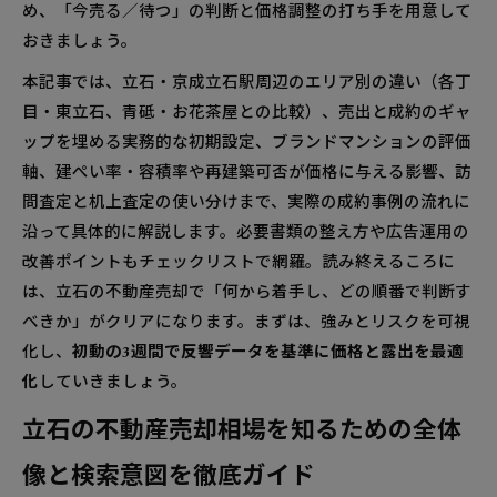
め、「今売る／待つ」の判断と価格調整の打ち手を用意して
一戸建て・土地の査定で重視したい面積や接
おきましょう。
道、建物コンディション
立石の不動産売却を成功に導く3つの戦略と実践ス
本記事では、立石・京成立石駅周辺のエリア別の違い（各丁
テップ
目・東立石、青砥・お花茶屋との比較）、売出と成約のギャ
ップを埋める実務的な初期設定、ブランドマンションの評価
高く売るための販売計画と広告運用の秘訣
軸、建ぺい率・容積率や再建築可否が価格に与える影響、訪
早期成約をかなえる買取活用と価格受容幅の決
問査定と机上査定の使い分けまで、実際の成約事例の流れに
め方
沿って具体的に解説します。必要書類の整え方や広告運用の
複数社への査定依頼と見積比較を失敗しないための
改善ポイントもチェックリストで網羅。読み終えるころに
進め方
は、立石の不動産売却で「何から着手し、どの順番で判断す
査定額の根拠を引き出す依頼文と必要書類のま
べきか」がクリアになります。まずは、強みとリスクを可視
とめ
化し、
初動の3週間で反響データを基準に価格と露出を最適
仲介会社選びで外せない実績・地域密着性・担
化
していきましょう。
当者の見極め術
立石の不動産売却相場を知るための全体
立石で不動産売却にかかる費用や税金をシンプル解
説
像と検索意図を徹底ガイド