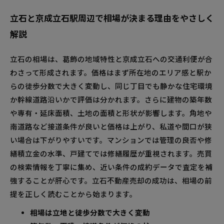
500万円で売却した場合の税金計算と手取りの
リアル
立石と京成立石駅周辺で相場が決まる理由をやさしく
立石の成約事例と販売ストーリーで学ぶリアルな価
解説
格の動き
立石の相場は、葛飾の地域特性と京成立石への交通利便が合
マンション・戸建て・土地の実例から見る成功
わさって形成されます。価格はまず所在地のエリア感と駅か
パターンと違い
らの徒歩分数で大きく変動し、同じ丁目でも静かな住宅環境
価格改定のタイミング＆広告戦略のビフォーア
か幹線道路沿いかで評価は分かれます。さらに建物の築年数
フター
や専有・延床面積、土地の面積と形状が影響します。角地や
立石の不動産売却で失敗しない準備チェックリスト
南道路など接道条件が良いと価格は上がり、私道や間口が狭
と内見対策
い場合は下がりやすいです。マンションでは管理の良否や修
書類・鍵・修繕記録など準備物で信頼度アップ
繕積立金の水準、戸建てでは修繕履歴が重視されます。売買
清掃・小修繕・ホームステージングで好印象を
の検索情報を丁寧に集め、近い条件の成約データで査定を補
演出するコツ
強することが肝心です。立石不動産売却の成功は、相場の前
立石の不動産売却でよくある質問＆周辺相場の気に
提を正しく読むことから始まります。
なる情報まとめ
相場は立地と徒歩分数で大きく変動
立石の地価動向・相続・空き家手続き＆売却期