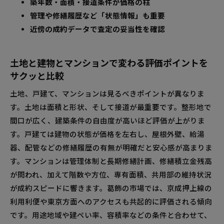
築年数・面積・接道条件が価格の柱
間の目安をわかりやすく解説
管理や修繕履歴など「状態情報」も重要
近傍の成約データで査定の妥当性を確認
土地と建物とマンションで変わる評価ポイントを
サクッと比較
土地、戸建て、マンションは見るべきポイントが異なりま
す。土地は面積と形状、そして接道が最重要です。整形地で
間口が広く、建築条件の自由度が高いほど評価が上がりま
す。戸建ては建物の状態が価格を左右し、屋根外壁、給湯
器、配管などの修繕履歴の有無が明確だと安心感が高まりま
す。マンションは管理体制と長期修繕計画、修繕積立金残高
が問われ、加えて階数や方位、専有面積、共用部の維持状況
が成約スピードに響きます。葛飾の市場では、京成押上線の
利用利便や東京方面へのアクセスも共起的に評価される傾向
です。用途地域や建ぺい率、容積率などの条件と合わせて、