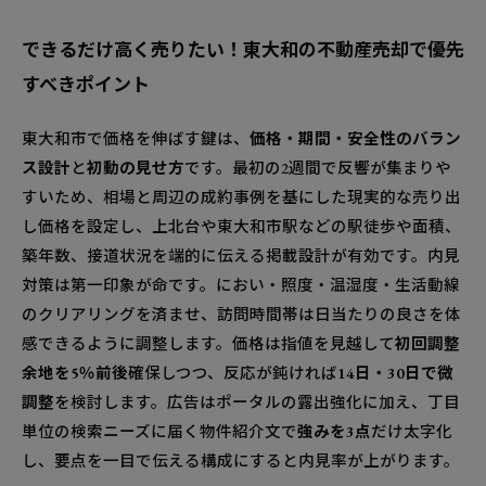
できるだけ高く売りたい！東大和の不動産売却で優先
すべきポイント
東大和市で価格を伸ばす鍵は、
価格・期間・安全性のバラン
ス設計
と
初動の見せ方
です。最初の2週間で反響が集まりや
すいため、相場と周辺の成約事例を基にした現実的な売り出
し価格を設定し、上北台や東大和市駅などの駅徒歩や面積、
築年数、接道状況を端的に伝える掲載設計が有効です。内見
対策は第一印象が命です。におい・照度・温湿度・生活動線
のクリアリングを済ませ、訪問時間帯は日当たりの良さを体
感できるように調整します。価格は指値を見越して
初回調整
余地を5％前後
確保しつつ、反応が鈍ければ
14日・30日で微
調整
を検討します。広告はポータルの露出強化に加え、丁目
単位の検索ニーズに届く物件紹介文で
強みを3点
だけ太字化
し、要点を一目で伝える構成にすると内見率が上がります。