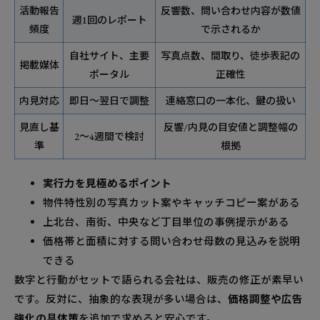
活動報告
反響数、問い合わせ内容が数値
週1回のレポート
頻度
で示されるか
自社サイト、主要
写真点数、間取り、徒歩表記の
掲載媒体
ポータル
正確性
内見対応
即日〜翌日で調整
連絡窓口の一本化、鍵の扱い
見直し基
反響/内見の目安値と調整幅の
2〜4週間で検討
準
根拠
実行力を見極めるポイント
物件特性別の写真カット案やキャッチコピー案がある
上北台、南街、中央など丁目単位の事例提示がある
価格帯と面積に対する問い合わせ母数の見込みを説明
できる
数字と行動がセットで語られる会社は、販売の修正が素早い
です。反対に、抽象的な表現が多い場合は、
価格調整や広告
強化の具体策
を追加で求めると安心です。