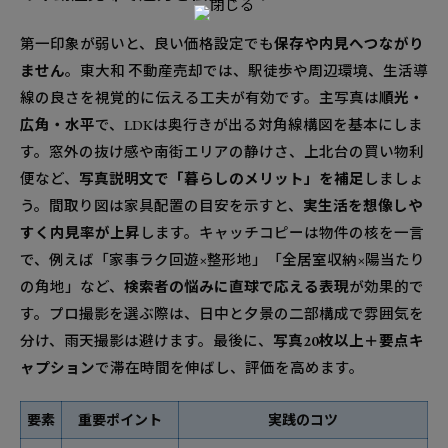
第一印象が弱いと、良い価格設定でも
保存や内見へつながり
ません
。東大和 不動産売却では、駅徒歩や周辺環境、生活導
線の良さを視覚的に伝える工夫が有効です。主写真は
順光・
広角・水平
で、LDKは奥行きが出る対角線構図を基本にしま
す。窓外の抜け感や南街エリアの静けさ、上北台の買い物利
便など、
写真説明文で「暮らしのメリット」を補足
しましょ
う。間取り図は家具配置の目安を示すと、
実生活を想像しや
すく内見率が上昇
します。キャッチコピーは物件の核を一言
で、例えば「家事ラク回遊×整形地」「全居室収納×陽当たり
の角地」など、
検索者の悩みに直球で応える表現
が効果的で
す。プロ撮影を選ぶ際は、日中と夕景の二部構成で雰囲気を
分け、雨天撮影は避けます。最後に、
写真20枚以上＋要点キ
ャプション
で滞在時間を伸ばし、評価を高めます。
要素
重要ポイント
実践のコツ