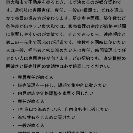
東大和市で不動産を売るとき、まず決めるのが媒介契約で
す。選択肢は専属専任、専任、一般の3種類で、どれを選ぶ
かで売買の進み方が変わります。駅徒歩や面積、築年数など
条件差が出やすい東大和では、販売管理の密度が価格や期間
に影響しやすいのが実情です。そこで迷ったら、連絡頻度と
窓口の一元化で選ぶのが近道です。複数社を同時に使いたい
人は一般、担当者と密に進めたい人は専任、時間管理まで任
せたい人は専属専任が向きます。どの契約でも、
査定根拠の
明確さ
と
販売計画の実効性
は必ず確認してください。
専属専任が向く人
販売管理を一任し、短期で集中的に動きたい
内見対応や価格調整を素早く回したい
専任が向く人
1社窓口で進めたいが、自由度も少し残したい
進捗共有をこまめに受けたい
一般が向く人