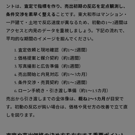
産売却で効果的な範囲
ントは、
査定で指標を作り、売出初期の反応を定点観測し、
東大和で不動産売却をスムーズに進めるための無料
条件交渉を素早く整える
ことです。東大和市はマンション・
相談と査定活用ガイド
一戸建て・土地で反応速度が異なるため、初動の1〜2週間は
アクセスと内見のデータを重視しましょう。下記の流れで、
まずは簡単！東大和で机上査定を使って価格帯
平均的な期間のイメージを掴んでください。
を知る方法
訪問査定で東大和の不動産売却を具体化するた
査定依頼と現地確認（約1〜2週間）
めのチェックポイント
価格提案と媒介契約（約1週間）
写真撮影と広告準備（約1週間）
売出開始と内見対応（約1〜3カ月）
条件交渉・売買契約（約1〜2週間）
ローン手続き・引き渡し準備（約1〜1.5カ月）
売出から引き渡しまでの全体像は、
概ね2〜5カ月
が目安で
す。初動の反応が鈍い場合は、価格や見せ方の改善で立て直
しを図ります。