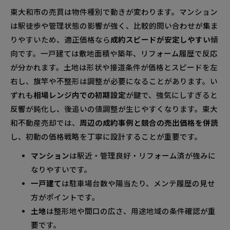
東大和市の売買は物件種別で動きが変わります。マンション
は駅徒歩や管理状態の影響が強く、比較的問い合わせが集ま
りやすいため、適正価格なら
成約スピードが安定しやすい
傾
向です。一戸建ては敷地面積や築年、リフォーム履歴で反応
が分かれます。土地は形状や接道条件が価格とスピードを左
右し、旗竿や不整形は調整が必要になることがあります。い
ずれも
相場レンジ内での初期設定
が鍵で、強気にしすぎると
反響が鈍化し、後追いの値調整が生じやすくなります。東大
和不動産売却では、
周辺の成約事例と競合の売出価格を併読
し、初動の価格戦略を丁寧に設計することが重要です。
マンション
は駅近・管理良好・リフォーム済が強みに
なりやすいです。
一戸建て
は駐車場台数や陽当たり、メンテ履歴の見せ
方がポイントです。
土地
は整形地や間口の広さ、用途地域の条件確認が重
要です。