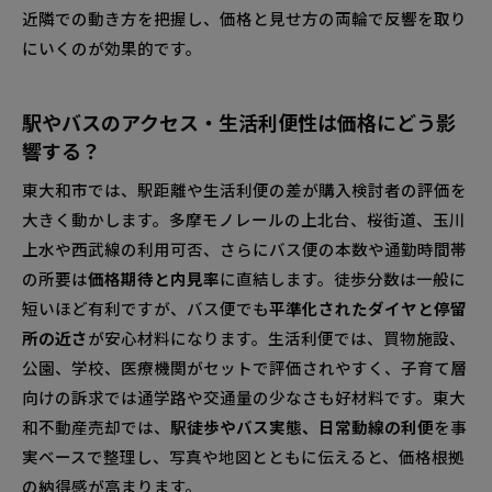
近隣での動き方を把握し、価格と見せ方の両輪で反響を取り
にいくのが効果的です。
駅やバスのアクセス・生活利便性は価格にどう影
響する？
東大和市では、駅距離や生活利便の差が購入検討者の評価を
大きく動かします。多摩モノレールの上北台、桜街道、玉川
上水や西武線の利用可否、さらにバス便の本数や通勤時間帯
の所要は
価格期待と内見率
に直結します。徒歩分数は一般に
短いほど有利ですが、バス便でも
平準化されたダイヤと停留
所の近さ
が安心材料になります。生活利便では、買物施設、
公園、学校、医療機関がセットで評価されやすく、子育て層
向けの訴求では通学路や交通量の少なさも好材料です。東大
和不動産売却では、
駅徒歩やバス実態、日常動線の利便
を事
実ベースで整理し、写真や地図とともに伝えると、価格根拠
の納得感が高まります。