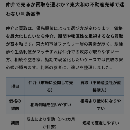
仲介で売るか買取を選ぶか？東大和の不動産売却で迷
わない判断基準
仲介と買取は、優先順位によって選び方が変わります。
価格
を最大化したいなら仲介、期間や秘匿性を重視するなら買取
が基本軸です。東大和市はファミリー層の実需が厚く、駅徒
歩や生活利便がマッチすれば仲介での反応が取りやすい一
方、相続や空き家、短期で現金化したいケースでは買取の安
心感が勝ちます。判断の参考に、違いを整理しました。
仲介（市場に公開して売
買取（不動産会社が直
項目
る）
接購入）
価格の
相場より低めになりや
相場到達を狙いやすい
傾向
すい
反応により変動（1〜3カ月
期間
短期で確定しやすい
が目安）