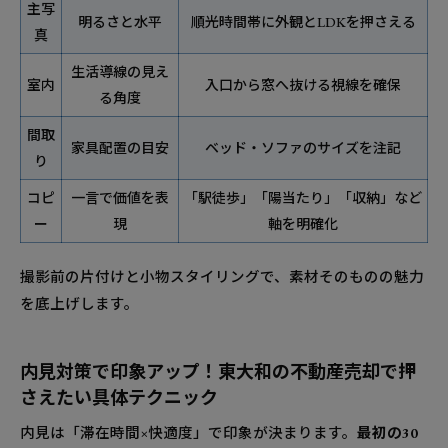
主写
明るさと水平
順光時間帯に外観とLDKを押さえる
真
生活導線の見え
室内
入口から窓へ抜ける視線を確保
る角度
間取
家具配置の目安
ベッド・ソファのサイズを注記
り
コピ
一言で価値を表
「駅徒歩」「陽当たり」「収納」など
ー
現
軸を明確化
撮影前の片付けと小物スタイリングで、素材そのものの魅力
を底上げします。
内見対策で印象アップ！東大和の不動産売却で押
さえたい具体テクニック
内見は「滞在時間×快適度」で印象が決まります。
最初の30