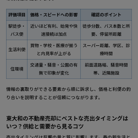
評価項目
価格・スピードへの影響
確認のポイント
駅徒歩・
近いほど有利、始発や快
徒歩分数、バス本数と所
バス便
速接続は加点
要、停留所距離
買物・学校・医療が揃う
スーパー距離、学区、診
生活利便
と内見率が上がる
療時間
交通量・騒音・公園の有
前面道路幅、騒音時間
住環境
無で印象が変化
帯、近隣施設
情報の裏取りができる要素から順に訴求し、価格と利便の釣
り合いを説明することが信頼につながります。
東大和の不動産売却にベストな売出タイミングは
いつ？供給と需要から見るコツ
売出タイミングは反響の量と質に影響します。春の新生活と