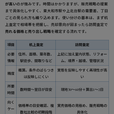
が高い
のが強みです。時間はかかりますが、販売戦略の提案
まで具体化しやすく、東大和市駅や上北台駅の需要差、丁目
ごとの見られ方も織り込めます。使い分けの基本は、まず机
上査定で相場帯を把握し、売却意向が固まったら訪問査定で
売れる価格と売り出し戦略
を確定する流れです。
項目
机上査定
訪問査定
必要
住所、面積、築年数、
上記に加え室内状態、リフォー
情報
駅徒歩、間取りなど
ム、境界・越境、管理状況
概算。条件のばらつき
実態を反映しやすく再現性が高
精度
は反映しにくい
い
所要
数時間〜翌日が目安
現地30〜60分＋算出1〜2日
時間
向く
価格帯の目安確認、複
実売価格の見極め、販売戦略の
ケー
数社比較の初期段階
具体化