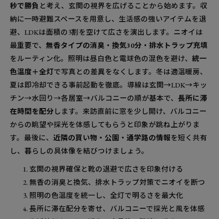
秒で勝負
と考え、玄関の視界を広げることから始めます。収
納に一時避難スペースを用意し、生活感の強いアイテムを退
避、LDKは面積の3割を空けて広さを演出します。ニオイは
最重要で、
無香タイプの消臭・換気30分・排水トラップ充填
をルーティン化。照明は昼白色と電球色の混色を避け、
統一
色温度＋全灯
で写真との差異をなくします。冬は適温暖房、
夏は即冷却できる事前起動を徹底。導線は玄関→LDK→キッ
チン→水回り→各居室→バルコニーの順が基本で、
長所に滞
在時間を配分
します。来訪直前に窓を少し開け、バルコニー
からの眺望や採光を体感してもらうと印象が跳ね上がりま
す。最後に、
近隣の買い物・公園・通学路の情報
を短く共有
し、暮らしの具体像を結びつけましょう。
玄関の視界確保と靴の退避で広さを印象付ける
無香の消臭と換気、排水トラップ対策でニオイを断つ
照明の色温度を統一し、全灯で明るさを最大化
長所に滞在配分を寄せ、バルコニーで採光と風を体感