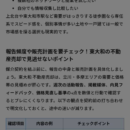
複数社のネットワークと提案を試したい
自分でも情報収集し比較したい
上北台や東大和市駅など需要がはっきりする徒歩圏なら専任
系でスピード感を、個別事情が多い土地や一戸建ては一般で
市場感を探る選択も現実的です。
報告頻度や販売計画を要チェック！東大和の不動
産売却で見逃せないポイント
媒介契約を結ぶ前に、報告の中身と販売計画を具体化しまし
ょう。東大和 不動産売却は、立川・多摩エリアの需要と価格
帯の見極めが肝心です。
週次の活動報告
、
掲載媒体
、
内見フ
ィードバック
、
価格見直し基準
の4点を数値と行動で確認す
るとブレにくくなります。以下の観点を契約前の打ち合わせ
で明文化しておくと、途中の迷いが減ります。
確認項目
内容の例
チェックポイント