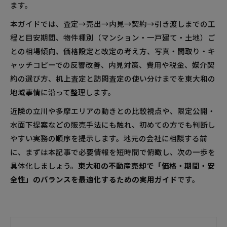
ます。
本ガイドでは、査定→売出→内見→契約→引き渡しまでの工
程と目安期間、物件種別（マンション・一戸建て・土地）ご
との相場傾向、価格設定と改定の考え方、写真・間取り・キ
ャッチコピーでの反響改善、内見対策、費用や税金、媒介契
約の選び方、机上査定と訪問査定の使い分けまでを東大和の
地域事情に沿って整理します。
近隣の立川や多摩エリアの動きとの比較視点や、限定公開・
水面下提案などの販売手法にも触れ、初めての方でも判断し
やすい実務の順序を提示します。地元の会社に相談する前
に、まずは本記事で必要情報を短時間で俯瞰し、次の一歩を
具体化しましょう。
東大和の不動産売却で「価格・期間・安
全性」のバランスを最適化するための実用ガイド
です。