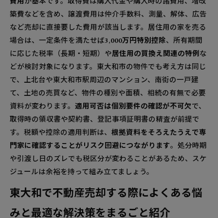
費用
が基本です。取得費は購入代金や購入時の諸費用、増改
築費などを含め、譲渡費用は仲介手数料、測量、解体、広告
など売却に直接要した費用が該当します。居住用の家を売る
場合は、一定条件を満たせば
3,000万円特別控除
、所有期間
に応じた税率（長期・短期）や
居住用の買換え関連の特例
な
どが検討対象になります。東大和市の物件でも考え方は同じ
で、上北台や東大和市駅周辺のマンション、南街の一戸建
て、土地の売買など、物件の種別や面積、相続の有無で必要
資料が変わります。
適用可否は個別要件の確認が不可欠
で、
取得時の領収書や契約書、登記事項証明書の精査が前提で
す。税額や控除の適用判断は、
根拠資料をそろえたうえで専
門家に確認することがリスク回避につながります
。処分時期
や引渡し日のズレでも税区分が変わることがあるため、スケ
ジュールは余裕を持って組み立てましょう。
東大和で不動産売却する際によくある悩
みと最適な解決策をまるごと紹介