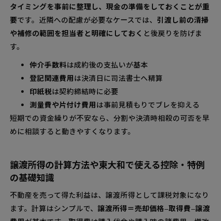
タイミングを事前に整理し、現金の準備をしておくことが重
要
です。近隣への配慮が必要なケースでは、
引渡し前の清掃
や補修の範囲を担当者と明確にしておく
と後戻りを防げま
す。
仲介手数料
は成約後の支払いが基本
登記関連費用
は決済日に司法書士へ精算
印紙税
は契約締結時に必要
測量費や片付け費用
は事前見積もりでブレを抑える
短期での資金繰りが不安なら、分割や決済時相殺の可否を早
めに相談すると動きやすくなります。
譲渡所得の計算方法や東大和で使える控除・特例
の基礎知識
不動産を売って得た利益は、譲渡所得として課税対象になり
ます。計算はシンプルで、
譲渡所得＝売却価格−取得費−譲渡