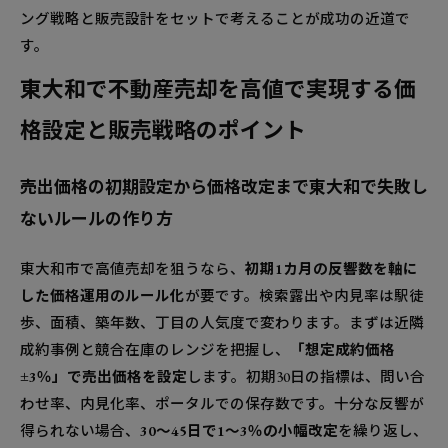
ング戦略と販売設計をセットで考えることが成功の近道で
す。
東大和で不動産売却を高値で実現する価
格設定と販売戦略のポイント
売出価格の初期設定から価格改定まで東大和で失敗し
ないルールの作り方
東大和市で高値売却を狙うなら、
初期1カ月の反響数を軸に
した価格運用のルール化
が要です。検索露出や内見率は駅徒
歩、面積、築年数、丁目の人気度で変わります。まずは近隣
成約事例と競合在庫のレンジを把握し、
「想定成約価格
±3％」で売出価格を設定
します。初期30日の指標は、問い合
わせ率、内見化率、ポータルでの保存数です。十分な反響が
得られない場合、
30～45日で1～3％の小幅改定
を繰り返し、