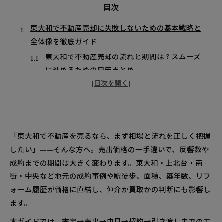
目次
東大和で不動産売却に失敗しないための基本戦略と
全体像を徹底ガイド
東大和で不動産売却の流れと期間は？スムーズ
に進めるための目安まとめ
仲介で売るか買取を選ぶか？東大和の不動産売
却で迷わない判断基準
東大和で不動産売却を考えるなら知っておきたい相
場と価格動向
「東大和で不動産を売るなら、まず相場と流れを正しく把握
東大和のマンションや一戸建て・土地の相場目
したい」——そんな方へ。売出価格の一手違いで、反響数や
安と成約スピードの特徴
成約までの期間は大きく変わります。東大和・上北台・南
東大和で不動産売却を高値で実現する価格設定と販
街・中央など地元の成約事例や駅徒歩、面積、築年数、リフ
売戦略のポイント
ォーム履歴が価格に直結し、仲介か買取かの判断にも影響し
売出価格の初期設定から価格改定まで東大和で
ます。
失敗しないルールの作り方
本ガイドでは、査定→売出→内見→契約→引き渡しまでの工