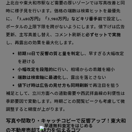
上北台や東大和市駅など需要の厚いゾーンでは写真改善と同
時に様子見を行います。価格の端数は検索ヒットを最優先
に、
「3,480万円」「3,980万円」などキリ番手前
で設定し、
ポータルの上限下限を跨がないようにします。値下げは広告
更新、主写真差し替え、コメント刷新と
必ずセットで実施
し、再露出の効果を最大化します。
初期30日で反響の質と量を判定
し、早すぎる大幅改定
を避ける
小幅改定を段階的に
行い、相場からの乖離を縮小
端数は検索軸に最適化
し、露出を落とさない
値下げ時は広告の見せ方も同時刷新
で再注目を狙う
補足として、立川方面への通勤需要や西武拝島線の利便性は
季節要因で変動します。時期ごとの閲覧ピークも考慮して微
調整すると精度が上がります。
写真や間取り・キャッチコピーで反響アップ！東大和
の不動産売却で魅力を伝えるコツ