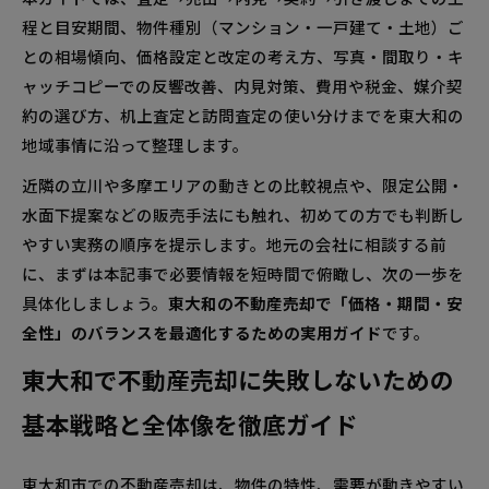
写真や間取り・キャッチコピーで反響アップ！
程と目安期間、物件種別（マンション・一戸建て・土地）ご
東大和の不動産売却で魅力を伝えるコツ
との相場傾向、価格設定と改定の考え方、写真・間取り・キ
東大和で不動産売却する際にかかる費用と税金の内
ャッチコピーでの反響改善、内見対策、費用や税金、媒介契
訳をすっきり解説
約の選び方、机上査定と訪問査定の使い分けまでを東大和の
東大和の不動産売却で必要な諸費用の内容と支
地域事情に沿って整理します。
払いタイミングをチェック
近隣の立川や多摩エリアの動きとの比較視点や、限定公開・
東大和で不動産売却する際によくある悩みと最適な
水面下提案などの販売手法にも触れ、初めての方でも判断し
解決策をまるごと紹介
やすい実務の順序を提示します。地元の会社に相談する前
できるだけ高く売りたい！東大和の不動産売却
に、まずは本記事で必要情報を短時間で俯瞰し、次の一歩を
で優先すべきポイント
具体化しましょう。
東大和の不動産売却で「価格・期間・安
早く現金化したい！東大和の不動産売却で買取
全性」のバランスを最適化するための実用ガイド
です。
を活用するコツと流れ
東大和で不動産売却に失敗しないための
東大和で不動産売却を成功させる会社選びと媒介契
基本戦略と全体像を徹底ガイド
約の秘訣
媒介契約はどれが合う？東大和で不動産売却を
東大和市での不動産売却は、物件の特性、需要が動きやすい
任せる際の選び方