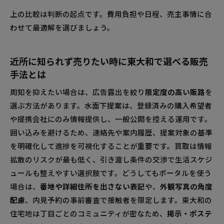
上の比較は判断の起点です。費用負担や日程、売主事情に合
わせて最適解を選びましょう。
近所に知られず売りたい時に東大和で選べる販売
手法とは
周知を抑えたい場合は、広告露出を絞り
限定度の高い販路
を
選ぶ方法があります。水面下提案は、登録済みの購入希望者
や提携会社にのみ情報提供し、一般公開を控える運用です。
囲い込みを避けるため、連絡先や案内履歴、提案対象の基準
を明確化して進捗を可視化することが重要です。買取は情報
拡散のリスクが最も低く、引き渡し条件の交渉で生活スケジ
ュールも整えやすい選択肢です。どうしてもポータルを使う
場合は、
番地や詳細住所を出さない表記
や、
外観写真の角度
配慮
、内見予約の事前審査で接触者を限定します。東大和の
住宅地は丁目ごとのコミュニティが密なため、
掲示・ポステ