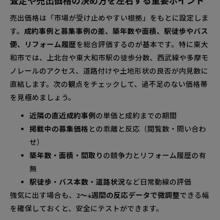
査定や売出価格の決め方を左右する重要ポイント
売出価格は「市場が受け止めやすい根拠」をもとに設定しま
す。
成約事例と募集事例の差、築年数や面積、駅徒歩やバス
便、リフォーム履歴
を総合評価するのが基本です。特に東大
和市では、上北台や東大和市駅の徒歩分数、西武線や多摩モ
ノレールのアクセス、道路付けや土地形状の良否が内見数に
直結します。次の観点をチェックして、過不足のない価格帯
を見極めましょう。
近隣の直近成約事例
の単価と成約までの期間
掲載中の募集価格
との乖離と反応（閲覧数・問い合わ
せ）
築年数・面積・間取り
の競争力とリフォーム履歴の有
無
駅徒歩・バス本数・道路状況
など日常動線の評価
強気に出す場合も、
2〜4週間の反応データで微調整
できる幅
を確保しておくと、安全にテストができます。