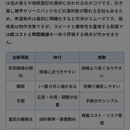
は住み替えや相続登記の進捗に合わせるのがコツです。引き
渡し猶予やリースバックなどの選択肢が取れる会社もあるた
め、希望条件は最初に明確化すると交渉がスムーズです。価
格差は物件次第ですが、スピードと確実性を重視する局面で
は
総コストと時間価値
を一体で評価する視点が欠かせませ
ん。
比較項目
仲介
買取
売却価格の傾
相場より低くなりやす
相場に近づきやすい
向
い
期間
1～数カ月と幅がある
短期で確定しやすい
広告・内見・調整が必
手間
手続きがシンプル
要
再販コスト・リスク管
査定の着眼点
成約事例・需要動向
理