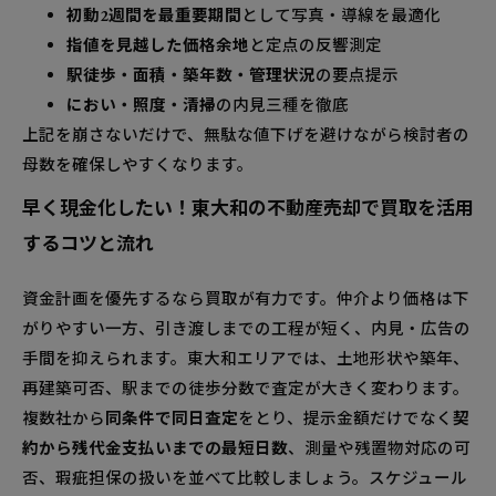
初動2週間を最重要期間
として写真・導線を最適化
指値を見越した価格余地
と定点の反響測定
駅徒歩・面積・築年数・管理状況
の要点提示
におい・照度・清掃
の内見三種を徹底
上記を崩さないだけで、無駄な値下げを避けながら検討者の
母数を確保しやすくなります。
早く現金化したい！東大和の不動産売却で買取を活用
するコツと流れ
資金計画を優先するなら買取が有力です。仲介より価格は下
がりやすい一方、引き渡しまでの工程が短く、内見・広告の
手間を抑えられます。東大和エリアでは、土地形状や築年、
再建築可否、駅までの徒歩分数で査定が大きく変わります。
複数社から
同条件で同日査定
をとり、提示金額だけでなく
契
約から残代金支払いまでの最短日数
、測量や残置物対応の可
否、瑕疵担保の扱いを並べて比較しましょう。スケジュール