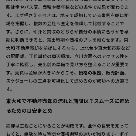
駅徒歩やバス便、面積や築年数などの条件で結果が変わりま
東大和で不動産売却するなら知っておきたい査定の
す。まず押さえるべきは、地元で成約している事例を軸に相
種類と申し込みのコツ
場を把握し、複数の会社へ査定を依頼して比較することで
机上査定と訪問査定はどう違う？東大和の不動
す。さらに、仲介と買取のどちらが自分の事情に合うかを早
産売却で役立つ使い分け術
期に判断できると、売出時期や価格のブレを減らせます。東
査定の精度を高める！東大和で不動産売却前に
大和 不動産売却を前提にするなら、上北台や東大和市駅など
整理したい情報ポイント
の駅距離、丁目単位の周辺環境、立川方面へのアクセス性を
東大和で不動産売却を成功させるために知りたい成
丁寧に確認し、売出前の準備で見せ方を整えることが重要で
約事例と地元動向
す。売買は金額が大きいからこそ、
価格の根拠、販売計画、
成約事例から読み解く！東大和の不動産売却で
スケジュール
の三点を可視化して進めるのが成功への近道で
価格設定と販売期間の傾向
す。
東大和で不動産売却を考える方からのよくある質問
東大和で不動産売却の流れと期間は？スムーズに進め
まとめ
るための目安まとめ
売出価格は相場よりどれくらい上乗せできる？
東大和でのベストな決め方
売却は工程ごとにやることが明確です。全体の目安を知って
リフォームはどこまでやるべき？東大和の不動
おくと、無駄な待ち時間や価格調整の迷いが減ります。ポイ