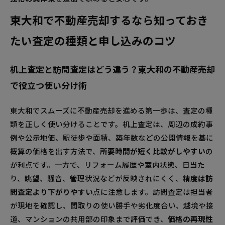
東大和で不動産売却するなら知っておき
たい査定の種類と申し込みのコツ
机上査定と訪問査定はどう違う？東大和の不動産売却
で役立つ使い分け術
東大和でスムーズに不動産売却を進める第一歩は、査定の種
類を正しく使い分けることです。机上査定は、周辺の成約事
例や公示地価、駅徒歩や面積、築年数などの公開情報を基に
概算の価格を出す方法で、
所要時間が短く比較がしやすい
の
が利点です。一方で、リフォーム履歴や室内状態、日当た
り、眺望、騒音、管理状況などが反映されにくく、
精度は訪
問査定より下がりやすい
点に注意します。訪問査定は担当者
が現地を確認し、間取りの使い勝手や劣化度合い、越境や接
道、マンションの共用部の印象まで評価でき、
価格の再現性