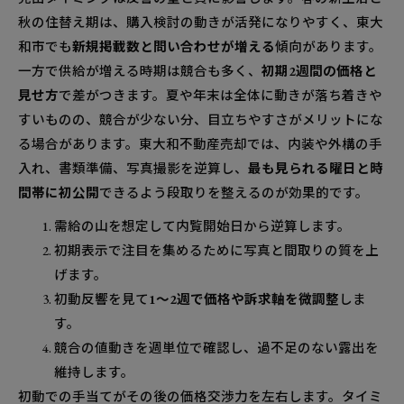
秋の住替え期は、購入検討の動きが活発になりやすく、東大
和市でも
新規掲載数と問い合わせが増える
傾向があります。
一方で供給が増える時期は競合も多く、
初期2週間の価格と
見せ方
で差がつきます。夏や年末は全体に動きが落ち着きや
すいものの、競合が少ない分、目立ちやすさがメリットにな
る場合があります。東大和不動産売却では、内装や外構の手
入れ、書類準備、写真撮影を逆算し、
最も見られる曜日と時
間帯に初公開
できるよう段取りを整えるのが効果的です。
需給の山を想定して内覧開始日から逆算します。
初期表示で注目を集めるために写真と間取りの質を上
げます。
初動反響を見て
1～2週で価格や訴求軸を微調整
しま
す。
競合の値動きを週単位で確認し、過不足のない露出を
維持します。
初動での手当てがその後の価格交渉力を左右します。タイミ