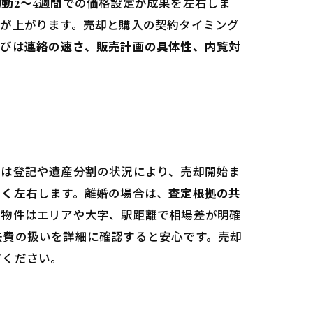
動2～4週間
での価格設定が成果を左右しま
度が上がります。売却と購入の契約タイミング
選びは
連絡の速さ、販売計画の具体性、内覧対
では登記や遺産分割の状況により、売却開始ま
きく左右
します。離婚の場合は、
査定根拠の共
の物件はエリアや大字、駅距離で相場差が明確
去費の扱いを詳細に確認すると安心です。売却
てください。