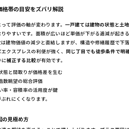
価格帯の目安をズバリ解説
よって評価の軸が変わります。
一戸建ては建物の状態と土
なりやすいです。面積が広いほど単価が下がる逓減が起き
数は建物価値の減少と直結しますが、構造や修繕履歴で下
ばエクスプレスの利便が強く、
同じ丁目でも徒歩条件で明
件に
補正する比較
が有効です。
状態と間取りが価格差を生む
階数眺望の総合評価
い率・容積率の活用度が鍵
がぶれにくくなります。
因の見極め方