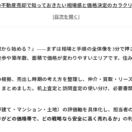
の不動産売却で知っておきたい相場感と価格決定のカラク
建て・マンション・土地ごとに違う！価格帯の目安をズバ
山おおたかの森や南流山での需要動向もチェック！賢い売
の不動産売却を高く安全に！勝てる戦略と実務のチェック
出し価格の決め方＆根拠をしっかり伝えるコツ
何から始める？」——まずは相場と手順の全体像を3分で押
覧準備と写真の見せ方で“第一印象”を劇的アップ！
徒歩や築年数、面積で価格が変わりやすいエリアです。住
売却の流れを時系列で完全ナビ！迷わず進める安心ガイド
定依頼から媒介契約までのポイント整理
の根拠、売出し時期の考え方を整理し、仲介・買取・リー
売活動から売買契約・引渡しまでの落とし穴と注意点
くまとめました。机上査定と訪問査定の使い分け、必要書
の不動産売却でかかる費用と税金の基本をスッキリ解説
介手数料・登記・測量・解体など費用目安を総まとめ
戸建て・マンション・土地）の評価軸を具体化し、担当者
件がどの価格帯で、どの戦略なら安全に高く売れるか」
渡所得税・特例の適用条件をやさしく整理
の
。
選びで失敗しない！比較軸と実績の見抜き方を伝授