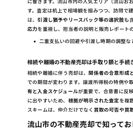
に響きます。流山市内の人気エリア（流山お
売
す。査定は机上で相場観を掴みつつ、訪問で
は、
引渡し猶予やリースバック等の選択肢
も
机
応力
を重視し、担当者の説明と販売レポート
売
流
二重支払いの回避や引渡し時期の調整な
任
相続や離婚の不動産売却は手取り額と手続
相続や離婚に伴う売却は、
関係者の合意形成
での期間が変わります。譲渡所得税の特例や
有と入金スケジュール
が重要で、合意書に反
に出やすいため、
根拠が明示された査定
を複
スキームは、仲介だけでなく
買取の可否や買
流山市の不動産売却で知ってお