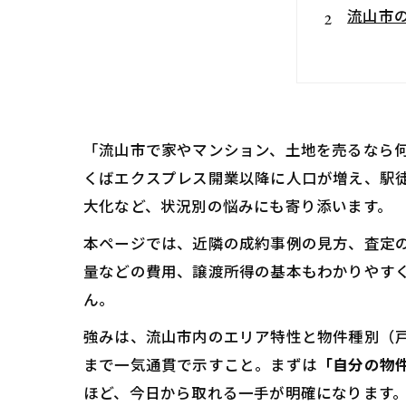
流山市
戸
流
流山市
売
「流山市で家やマンション、土地を売るなら
内
くばエクスプレス開業以降に人口が増え、駅
大化など、状況別の悩みにも寄り添います。
不動産
査
本ページでは、近隣の成約事例の見方、査定
販
量などの費用、譲渡所得の基本もわかりやす
ん。
流山市
仲
強みは、流山市内のエリア特性と物件種別（
まで一気通貫で示すこと。まずは
「自分の物
譲
ほど、今日から取れる一手が明確になります
相談先