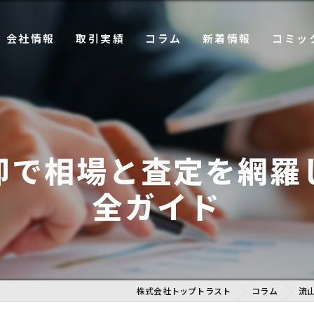
会社情報
取引実績
コラム
新着情報
コミッ
事業
企業理念
プレリリース
売却篇
ング事業
代表メッセージ
お知らせ
購入篇
ネジメント事業
会社概要
却で相場と査定を網羅
CSR活動
全ガイド
施設運営事業
株式会社トップトラスト
コラム
流