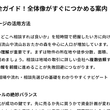
域密着会社と大手の違いと、自分に合う選び方
全ガイド！全体像がすぐにつかめる案内
定根拠と売却戦略の説明力で相談先の実力を見極める
ージの活用方法
おたかの森や南流山で売れる条件を徹底深掘り！
ァミリー層が選ぶ立地・学校・施設の魅力を徹底分析
、どこへ相談すれば良いか」を短時間で把握したい方に向
地売却で見落としやすい制約と活用の方向性も要チェック
南流山や流山おおたかの森を中心に人口が増加しています
無料で価格をチェック！不動産売却の目安と準備ポイント
の理解
が重要です。まずは物件の所在地や徒歩分数、面積
上査定と訪問査定の違いと上手な選び方を解説
固めましょう。相談は地域の取引に詳しい会社へ
複数依頼
込みから結果までのスケジュール感で安心の一歩
情報を前提
に進めることが失敗回避につながります。
の不動産売却でよくある質問はここで解消！不安ゼロのQ&
相場や流れ・相談先選びの基礎をわかりやすくナビゲート
売るべき？様子を見るべき？判断材料をやさしく解説
所に知られず売却したい！そんなときの方法とは
ールの絶妙バランス
みながらの販売活動は大丈夫？不安を解消するポイント
化
が成功の鍵です。先に売るか先に買うかで資金計画が変
定は何社に頼む？比較のポイントもご紹介