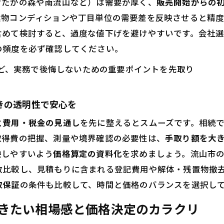
おたかの森や南流山など）は需要が厚く、
販売開始からの初
却に必要な初期費用はどのくらい？気になるお金の話
建物コンディションや丁目単位の需要差を反映させると精
含めて検討すると、過度な値下げを避けやすいです。会社
上査定と訪問査定、何が違う？使い分けのコツも伝授
の頻度を必ず確認してください。
却が長期化した場合のベストな対策を紹介
山おおたかの森周辺で相場が上がりやすい条件とは？
ど、実務で後悔しないための重要ポイントを先取り
意売却や買取の可否や向き不向きをプロが解説
きの透明性で安心を
と費用・税金の見通し
を先に整えるとスムーズです。相続
取得費の把握、測量や境界確認の必要性は、
手取り額を大
映しやすいよう
価格算定の資料化
を求めましょう。流山市
数比較し、見積もりに含まれる登記費用や解体・残置物撤
取保証
の条件も比較して、時間と価格のバランスを選択し
きたい相場感と価格決定のカラクリ