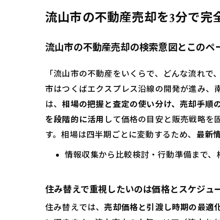
地
流山市の不動産売却を3分で完
査
流山市の不動産売却の検索意図とこのペ
流山お
フ
「流山市の不動産をいくらで、どんな流れで
土
市はつくばエクスプレス沿線の開発が進み、
まずは
は、
相場の把握と査定の使い分け、売却手順
机
を段階的に活用
して価格の目安と販売戦略を
申
す。相場は四半期ごとに変動するため、
最新
流山市
情報収集から比較検討・行動準備まで、
今
近
住み替えで重視したいのは価格とスケジュ
住
住み替えでは、
売却価格と引渡し時期の最適
査