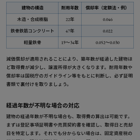
建物の構造
耐用年数
償却率（定額法・例）
木造・合成樹脂
22年
0.046
鉄骨鉄筋コンクリート
47年
0.022
軽量鉄骨
19～34年
0.052～0.030
減価償却が適用されることにより、築年数が経過した建物ほ
ど取得費が減少し、譲渡所得が大きくなります。耐用年数や
償却率は国税庁のガイドライン等をもとに判断し、必ず証明
書類で裏付けを取りましょう。
経過年数が不明な場合の対応
建物の経過年数が不明な場合も、取得費の算出は可能です。
まずは登記事項証明書や売買契約書を確認し、取得日と売却
日を特定します。それでも分からない場合は、固定資産税の