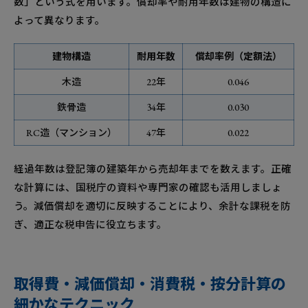
数」という式を用います。償却率や耐用年数は建物の構造に
よって異なります。
建物構造
耐用年数
償却率例（定額法）
木造
22年
0.046
鉄骨造
34年
0.030
RC造（マンション）
47年
0.022
経過年数は登記簿の建築年から売却年までを数えます。正確
な計算には、国税庁の資料や専門家の確認も活用しましょ
う。減価償却を適切に反映することにより、余計な課税を防
ぎ、適正な税申告に役立ちます。
取得費・減価償却・消費税・按分計算の
細かなテクニック