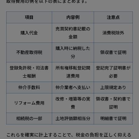
取得費用の例を以下の表にまとめます。
項目
内容例
注意点
売買契約書記載の
購入代金
消費税除外
金額
購入時に納税した
不動産取得税
領収書で証明
分
登録免許税・司法書
所有権移転登記関
登記完了証明書が
士報酬
連費用
必要
仲介手数料
仲介業者へ支払い
上限規定あり
改修・増築等の実
領収書・契約書で
リフォーム費用
費
証明
相続税の一部
土地評価額相当分
明細書で証明
これらを確実に計上することで、税金の負担を正しく抑える