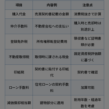
項目
内容例
注意点
購入代金
売買契約書記載の金額
消費税抜きで計算
購入時と売却時は
仲介手数料
不動産会社への支払い
別途計上
領収書など証明書
登録免許税
所有権移転登記費用
類が必要
固定資産税評価額
不動産取得税
取得時に課される税金
に基づく
契約書に貼付する印紙
印紙税
契約書で確認
代
住宅ローンの契約手数
ローン手数料
加算可能
料
耐用年数・経過年
減価償却相当額
建物部分に適用
数を考慮