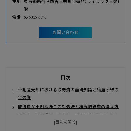
住所
東京都新宿区四谷三栄町12番5号ライラック三榮1
階
電話
03-5315-0370
お問い合わせ
目次
不動産売却における取得費の基礎知識と譲渡所得の
全体像
取得費が不明な場合の対処法と概算取得費の考え方
取得費・減価償却・消費税・按分計算の細かなテク
ニック