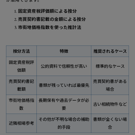
固定資産税評価額による按分
売買契約書記載の金額による按分
市街地価格指数を使った推計法
按分方法
特徴
推奨されるケース
固定資産税評
公的資料で信頼性が高い
標準的なケース
価額
売買契約書記
売買契約書がある
書類が残っていれば最優先
載額
場合
市街地価格指
長期保有や過去データが必
古い相続物件など
数
要
その他が不明な場合の補助
書類が全くない場
近隣相場参考
的手段
合