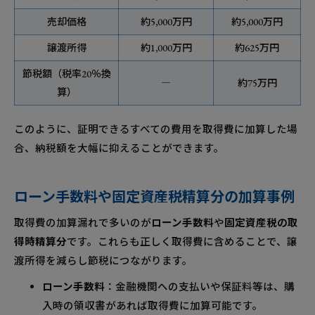
売却価格
約5,000万円
約5,000万円
譲渡所得
約1,000万円
約625万円
節税額（税率20％換
―
約75万円
算）
このように、証明できるすべての費用を取得費に加算した場
合、納税額を大幅に抑えることができます。
ローン手数料や固定資産税精算分の加算事例
取得費の加算漏れで多いのが
ローン手数料
や
固定資産税の取
得時精算分
です。これらも正しく取得費に含めることで、譲
渡所得を減らし節税につながります。
ローン手数料
：金融機関への支払いや保証料等は、購
入時の領収書があれば取得費に加算可能です。