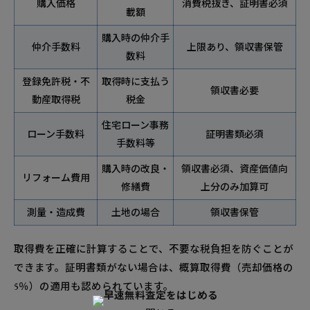
購入価格
消費税抜き、証明書必須
載額
購入時の仲介手
仲介手数料
上限あり、領収書保管
数料
登録免許税・不
取得時に支払う
領収書必要
動産取得税
税金
住宅ローン事務
ローン手数料
証明書類必須
手数料等
購入時の改良・
領収書必須、資産価値向
リフォーム費用
修繕費
上分のみ加算可
測量・造成費
土地の場合
領収書保管
取得費を正確に計算することで、不要な税負担を防ぐことが
できます。証明書類がない場合は、概算取得費（売却価格の
5％）の適用も認められています。