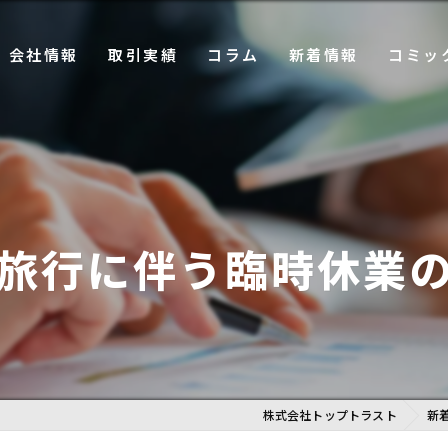
会社情報
取引実績
コラム
新着情報
コミッ
事業
企業理念
プレリリース
売却篇
ング事業
代表メッセージ
お知らせ
購入篇
ネジメント事業
会社概要
旅行に伴う臨時休業
CSR活動
施設運営事業
株式会社トップトラスト
新